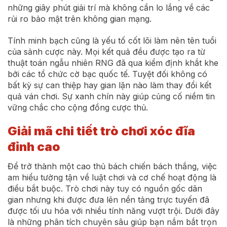
những giây phút giải trí mà không cần lo lắng về các
rủi ro bảo mật trên không gian mạng.
Tính minh bạch cũng là yếu tố cốt lõi làm nên tên tuổi
của sảnh cược này. Mọi kết quả đều được tạo ra từ
thuật toán ngẫu nhiên RNG đã qua kiểm định khắt khe
bởi các tổ chức cờ bạc quốc tế. Tuyệt đối không có
bất kỳ sự can thiệp hay gian lận nào làm thay đổi kết
quả ván chơi. Sự xanh chín này giúp củng cố niềm tin
vững chắc cho cộng đồng cược thủ.
Giải mã chi tiết trò chơi xóc đĩa
đỉnh cao
Để trở thành một cao thủ bách chiến bách thắng, việc
am hiểu tường tận về luật chơi và cơ chế hoạt động là
điều bắt buộc. Trò chơi này tuy có nguồn gốc dân
gian nhưng khi được đưa lên nền tảng trực tuyến đã
được tối ưu hóa với nhiều tính năng vượt trội. Dưới đây
là những phân tích chuyên sâu giúp bạn nắm bắt trọn