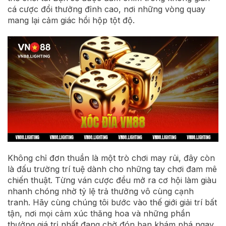
cá cược đổi thưởng đỉnh cao, nơi những vòng quay
mang lại cảm giác hồi hộp tột độ.
Không chỉ đơn thuần là một trò chơi may rủi, đây còn
là đấu trường trí tuệ dành cho những tay chơi đam mê
chiến thuật. Từng ván cược đều mở ra cơ hội làm giàu
nhanh chóng nhờ tỷ lệ trả thưởng vô cùng cạnh
tranh. Hãy cùng chúng tôi bước vào thế giới giải trí bất
tận, nơi mọi cảm xúc thăng hoa và những phần
thưởng giá trị nhất đang chờ đón bạn khám phá ngay