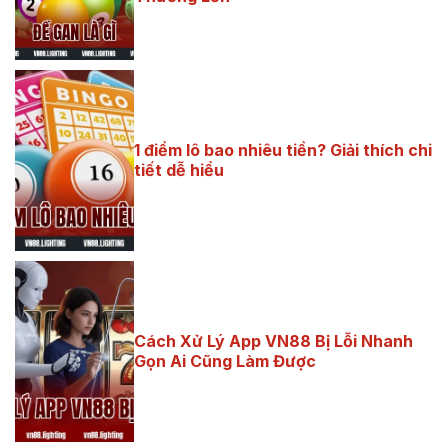
Đề gan là gì
1 điểm lô bao nhiêu tiền? Giải thích chi
tiết dễ hiểu
1 điểm lô bao
nhiêu tiền
Cách Xử Lý App VN88 Bị Lỗi Nhanh
Gọn Ai Cũng Làm Được
Xử lý app
VN88 bị lỗi