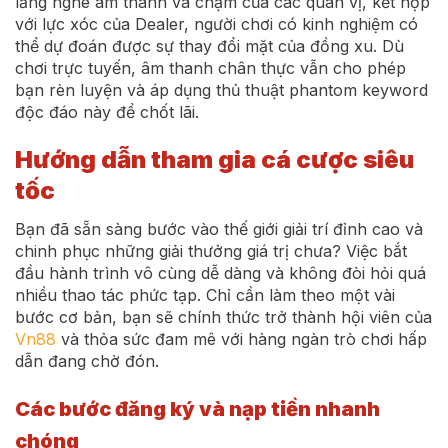
lắng nghe âm thanh va chạm của các quân vị, kết hợp
với lực xóc của Dealer, người chơi có kinh nghiệm có
thể dự đoán được sự thay đổi mặt của đồng xu. Dù
chơi trực tuyến, âm thanh chân thực vẫn cho phép
bạn rèn luyện và áp dụng thủ thuật phantom keyword
độc đáo này để chốt lãi.
Hướng dẫn tham gia cá cược siêu
tốc
Bạn đã sẵn sàng bước vào thế giới giải trí đỉnh cao và
chinh phục những giải thưởng giá trị chưa? Việc bắt
đầu hành trình vô cùng dễ dàng và không đòi hỏi quá
nhiều thao tác phức tạp. Chỉ cần làm theo một vài
bước cơ bản, bạn sẽ chính thức trở thành hội viên của
Vn88
và thỏa sức đam mê với hàng ngàn trò chơi hấp
dẫn đang chờ đón.
Các bước đăng ký và nạp tiền nhanh
chóng