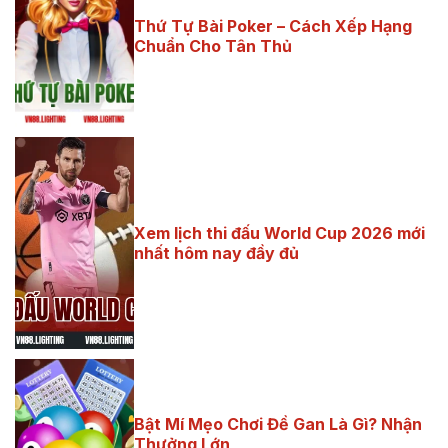
Thứ Tự Bài Poker – Cách Xếp Hạng
Chuẩn Cho Tân Thủ
thứ tự bài
poker
Xem lịch thi đấu World Cup 2026 mới
nhất hôm nay đầy đủ
lịch thi đấu
World Cup
2026
Bật Mí Mẹo Chơi Đề Gan Là Gì? Nhận
Thưởng Lớn