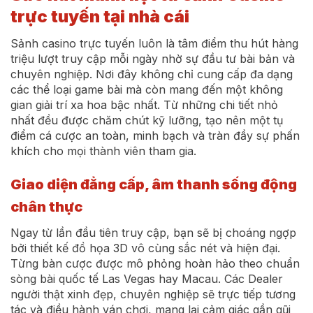
trực tuyến tại nhà cái
Sảnh casino trực tuyến luôn là tâm điểm thu hút hàng
triệu lượt truy cập mỗi ngày nhờ sự đầu tư bài bản và
chuyên nghiệp. Nơi đây không chỉ cung cấp đa dạng
các thể loại game bài mà còn mang đến một không
gian giải trí xa hoa bậc nhất. Từ những chi tiết nhỏ
nhất đều được chăm chút kỹ lưỡng, tạo nên một tụ
điểm cá cược an toàn, minh bạch và tràn đầy sự phấn
khích cho mọi thành viên tham gia.
Giao diện đẳng cấp, âm thanh sống động
chân thực
Ngay từ lần đầu tiên truy cập, bạn sẽ bị choáng ngợp
bởi thiết kế đồ họa 3D vô cùng sắc nét và hiện đại.
Từng bàn cược được mô phỏng hoàn hảo theo chuẩn
sòng bài quốc tế Las Vegas hay Macau. Các Dealer
người thật xinh đẹp, chuyên nghiệp sẽ trực tiếp tương
tác và điều hành ván chơi, mang lại cảm giác gần gũi