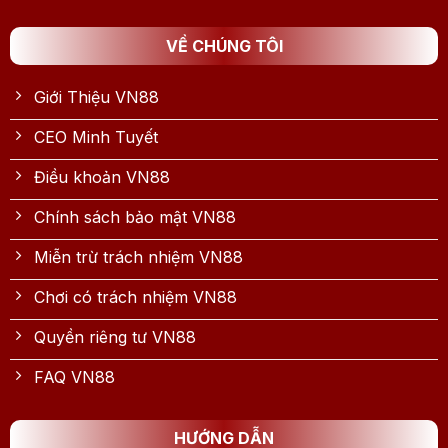
VỀ CHÚNG TÔI
Giới Thiệu VN88
CEO Minh Tuyết
Điều khoản VN88
Chính sách bảo mật VN88
Miễn trừ trách nhiệm VN88
Chơi có trách nhiệm VN88
Quyền riêng tư VN88
FAQ VN88
HƯỚNG DẪN