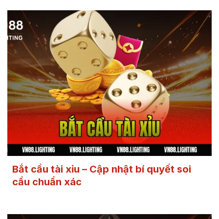
bắt cầu tài xỉu
Bắt cầu tài xỉu – Cập nhật bí quyết soi
cầu chuẩn xác