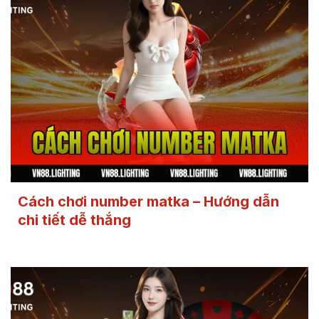
cách chơi number matka
Cách chơi number matka – Hướng dẫn
chi tiết dễ thắng