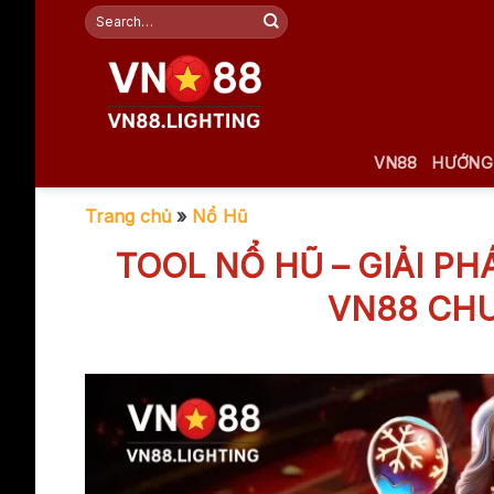
Bỏ
qua
nội
dung
VN88
HƯỚNG
Trang chủ
»
Nổ Hũ
TOOL NỔ HŨ – GIẢI P
VN88 CH