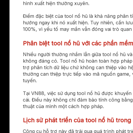
hình xuất hiện thường xuyên.
Điểm đặc biệt của tool nổ hũ là khả năng phân t
hướng ngay khi nó xuất hiện. Tuy nhiên, cần lư
100%, vì yếu tố may mắn vẫn đóng vai trò quan t
Phân biệt tool nổ hũ với các phần mềm
Nhiều người thường nhầm lẫn giữa tool nổ hũ v
không đáng có. Tool nổ hũ hoàn toàn hợp pháp 
trợ phân tích dữ liệu chứ không can thiệp vào 
thường can thiệp trực tiếp vào mã nguồn game, 
tuyến.
Tại VN88, việc sử dụng tool nổ hũ được khuyến 
cái. Điều này không chỉ đảm bảo tính công bằng
thuật của mình một cách hợp pháp.
Lịch sử phát triển của tool nổ hũ tron
Công cụ hỗ trợ này đã trải qua quá trình phát tr