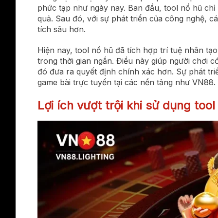
phức tạp như ngày nay. Ban đầu, tool nổ hũ chỉ 
quả. Sau đó, với sự phát triển của công nghệ, 
tích sâu hơn.
Hiện nay, tool nổ hũ đã tích hợp trí tuệ nhân tạ
trong thời gian ngắn. Điều này giúp người chơi c
đó đưa ra quyết định chính xác hơn. Sự phát tr
game bài trực tuyến tại các nền tảng như VN88.
Lợi ích vượt trội khi sử dụng too