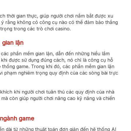
ích thời gian thực, giúp người chơi nắm bắt được xu
u ý rằng không có công cụ nào có thể đảm bảo thắng
rọng trong các trò chơi casino.
 gian lận
à các phần mềm gian lận, dẫn đến những hiểu lầm
khi được sử dụng đúng cách, nó chỉ là công cụ hỗ
hệ thống game. Trong khi đó, các phần mềm gian lận
vi phạm nghiêm trọng quy định của các sòng bài trực
khích khi người chơi tuân thủ các quy định của nhà
 mà còn giúp người chơi nâng cao kỹ năng và chiến
g ngành game
iển dài từ những thuật toán đơn giản đến hệ thống AI