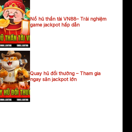
Nổ hũ thần tài VN88– Trải nghiệm
game jackpot hấp dẫn
nổ hũ thần tài
VN88
Quay hũ đổi thưởng – Tham gia
ngay săn jackpot lớn
quay hũ đổi
thưởng