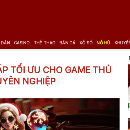
 DẪN
CASINO
THỂ THAO
BẮN CÁ
XỔ SỐ
NỔ HŨ
KHUYẾN
HÁP TỐI ƯU CHO GAME THỦ
UYÊN NGHIỆP