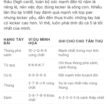
thầu (high card), toàn bộ sức mạnh đến từ năm lá
riêng lẻ, nên việc đọc đúng kicker là sống còn. Nhiều
tân thủ tại Vn88 hay đánh quá mạnh với top pair
nhưng kicker yếu, dẫn đến thua trước những tay bài
có kicker cao hơn. Vì thế, luôn phải tính đủ cả 5 lá tốt
nhất của mình.
HẠNG TAY
VÍ DỤ MINH
GHI CHÚ CHO TÂN THỦ
BÀI
HỌA
Thùng phá
10-J-Q-K-A
Mạnh nhất trong mọi tình
sảnh
cùng chất
huống
Chỉ thua thùng phá sảnh,
Tứ quý
K-K-K-K-7
sảnh thùng
Cù lũ
9-9-9-6-6
Rất mạnh trên board đôi
2-7-9-J-K cùng
So lá cao nhất nếu cùng
Thùng
chất
thùng
5-6-7-8-9 khác
Sảnh
A-2-3-4-5 là sảnh thấp nhất
chất