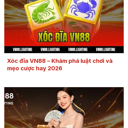
xóc đĩa vn88
Xóc đĩa VN88 – Khám phá luật chơi và
mẹo cược hay 2026