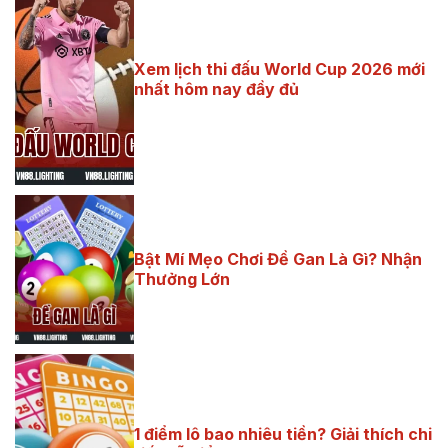
Xem lịch thi đấu World Cup 2026 mới
nhất hôm nay đầy đủ
lịch thi đấu
World Cup
2026
Bật Mí Mẹo Chơi Đề Gan Là Gì? Nhận
Thưởng Lớn
Đề gan là gì
1 điểm lô bao nhiêu tiền? Giải thích chi