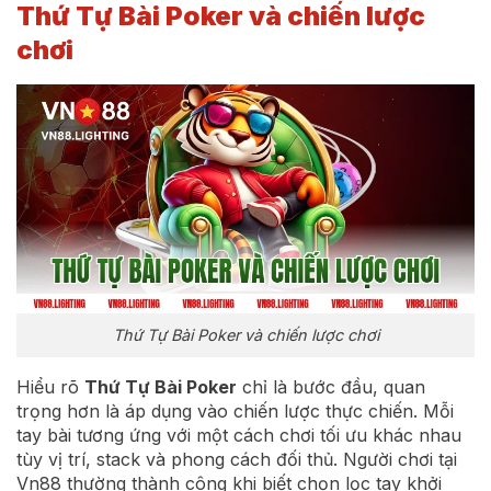
Thứ Tự Bài Poker và chiến lược
chơi
Thứ Tự Bài Poker và chiến lược chơi
Hiểu rõ
Thứ Tự Bài Poker
chỉ là bước đầu, quan
trọng hơn là áp dụng vào chiến lược thực chiến. Mỗi
tay bài tương ứng với một cách chơi tối ưu khác nhau
tùy vị trí, stack và phong cách đối thủ. Người chơi tại
Vn88 thường thành công khi biết chọn lọc tay khởi