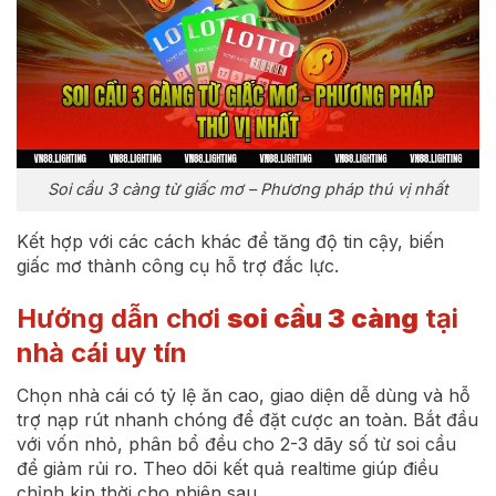
Soi cầu 3 càng từ giấc mơ – Phương pháp thú vị nhất
Kết hợp với các cách khác để tăng độ tin cậy, biến
giấc mơ thành công cụ hỗ trợ đắc lực.
Hướng dẫn chơi
soi cầu 3 càng
tại
nhà cái uy tín
Chọn nhà cái có tỷ lệ ăn cao, giao diện dễ dùng và hỗ
trợ nạp rút nhanh chóng để đặt cược an toàn. Bắt đầu
với vốn nhỏ, phân bổ đều cho 2-3 dãy số từ soi cầu
để giảm rủi ro. Theo dõi kết quả realtime giúp điều
chỉnh kịp thời cho phiên sau.