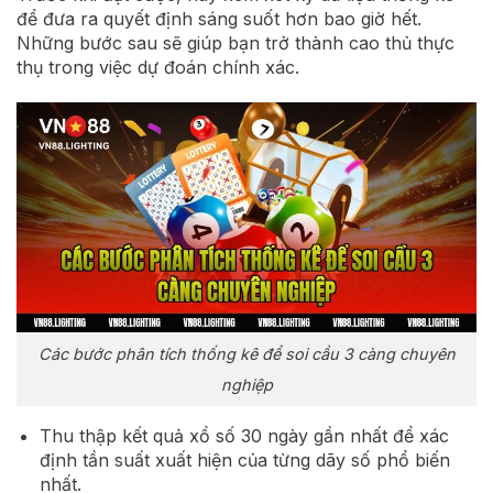
để đưa ra quyết định sáng suốt hơn bao giờ hết.
Những bước sau sẽ giúp bạn trở thành cao thủ thực
thụ trong việc dự đoán chính xác.
Các bước phân tích thống kê để soi cầu 3 càng chuyên
nghiệp
Thu thập kết quả xổ số 30 ngày gần nhất để xác
định tần suất xuất hiện của từng dãy số phổ biến
nhất.