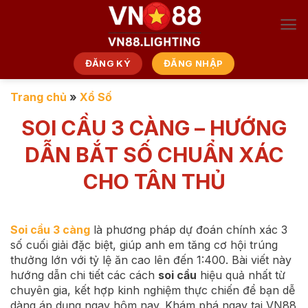
Bỏ
qua
nội
dung
ĐĂNG KÝ
ĐĂNG NHẬP
Trang chủ
»
Xổ Số
SOI CẦU 3 CÀNG – HƯỚNG
DẪN BẮT SỐ CHUẨN XÁC
CHO TÂN THỦ
Soi cầu 3 càng
là phương pháp dự đoán chính xác 3
số cuối giải đặc biệt, giúp anh em tăng cơ hội trúng
thưởng lớn với tỷ lệ ăn cao lên đến 1:400. Bài viết này
hướng dẫn chi tiết các cách
soi cầu
hiệu quả nhất từ
chuyên gia, kết hợp kinh nghiệm thực chiến để bạn dễ
dàng áp dụng ngay hôm nay. Khám phá ngay tại VN88