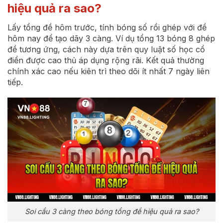
hiệu quả ra sao?
Lấy tổng đề hôm trước, tính bóng số rồi ghép với đề
hôm nay để tạo dãy 3 càng. Ví dụ tổng 13 bóng 8 ghép
đề tương ứng, cách này dựa trên quy luật số học cổ
điển được cao thủ áp dụng rộng rãi. Kết quả thường
chính xác cao nếu kiên trì theo dõi ít nhất 7 ngày liên
tiếp.
Soi cầu 3 càng theo bóng tổng đề hiệu quả ra sao?