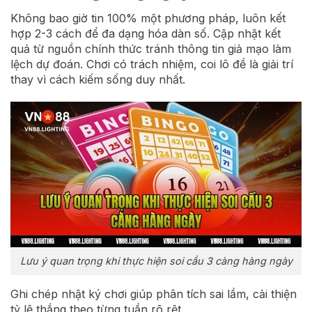
Không bao giờ tin 100% một phương pháp, luôn kết
hợp 2-3 cách để đa dạng hóa dàn số. Cập nhật kết
quả từ nguồn chính thức tránh thông tin giả mạo làm
lệch dự đoán. Chơi có trách nhiệm, coi lô đề là giải trí
thay vì cách kiếm sống duy nhất.
Lưu ý quan trọng khi thực hiện soi cầu 3 càng hàng ngày
Ghi chép nhật ký chơi giúp phân tích sai lầm, cải thiện
tỷ lệ thắng theo từng tuần rõ rệt.