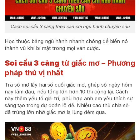
Cách soi cầu 3 càng theo can chi ngũ hành chuyên sâu
Học thuộc bảng ngũ hành nhanh chóng để biến nó
thành vũ khí bí mật trong mọi ván cược.
Soi cầu 3 càng
từ giấc mơ – Phương
pháp thú vị nhất
Tra sổ mơ lấy hai số cuối giấc mơ, ghép số ngày hôm
nay làm đầu, nếu tổng lớn hơn 10 thì cộng lại. Cách
này thêm yếu tố giải trí, phù hợp anh em yêu thích sự
sáng tạo trong dự đoán lô đề. Nhiều cao thủ chia sẻ
đã trúng lớn nhờ giấc mơ lạ lùng đêm qua.