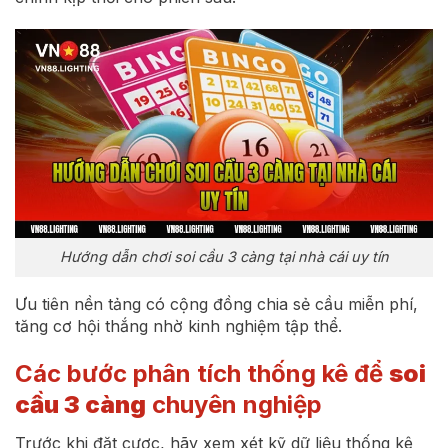
Hướng dẫn chơi soi cầu 3 càng tại nhà cái uy tín
Ưu tiên nền tảng có cộng đồng chia sẻ cầu miễn phí,
tăng cơ hội thắng nhờ kinh nghiệm tập thể.
Các bước phân tích thống kê để
soi
cầu 3 càng
chuyên nghiệp
Trước khi đặt cược, hãy xem xét kỹ dữ liệu thống kê