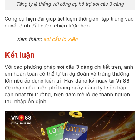
Tăng tỷ lệ thắng với công cụ hỗ trợ soi cầu 3 càng
Công cụ hiện đại giúp tiết kiệm thời gian, tập trung vào
quyết định đặt cược chiến lược hơn.
Xem thêm:
soi cầu lô xiên
Kết luận
Với các phương pháp
soi cầu 3 càng
chi tiết trên, anh
em hoàn toàn có thể tự tin dự đoán và trúng thưởng
lớn nếu áp dụng kiên trì. Hãy đăng ký ngay tại
Vn88
để nhận cầu miễn phí hàng ngày cùng tỷ lệ ăn hấp
dẫn nhất thị trường, biến đam mê lô đề thành nguồn
thu nhập ổn định.