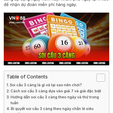
để nhận dự đoán miễn phí hàng ngày.
Table of Contents
Soi cầu 3 càng là gì và tại sao nên chơi?
Cách soi cầu 3 càng dựa vào giải 7 và giải đặc biệt
Hướng dẫn soi cầu 3 càng theo ngày và thứ trong
tuần
Bí quyết soi cầu 3 càng theo ngày chẵn lẻ siêu