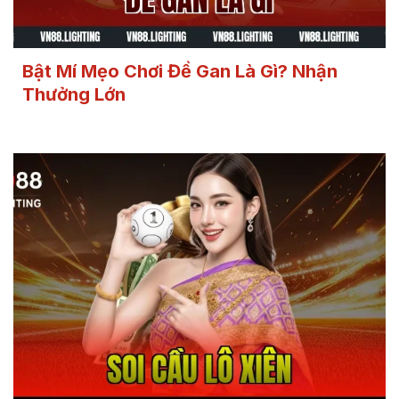
Đề gan là gì
Bật Mí Mẹo Chơi Đề Gan Là Gì? Nhận
Thưởng Lớn
soi cầu lô xiên