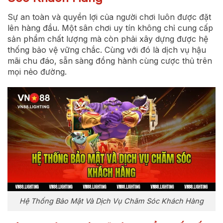
Sự an toàn và quyền lợi của người chơi luôn được đặt
lên hàng đầu. Một sân chơi uy tín không chỉ cung cấp
sản phẩm chất lượng mà còn phải xây dựng được hệ
thống bảo vệ vững chắc. Cùng với đó là dịch vụ hậu
mãi chu đáo, sẵn sàng đồng hành cùng cược thủ trên
mọi nẻo đường.
Hệ Thống Bảo Mật Và Dịch Vụ Chăm Sóc Khách Hàng