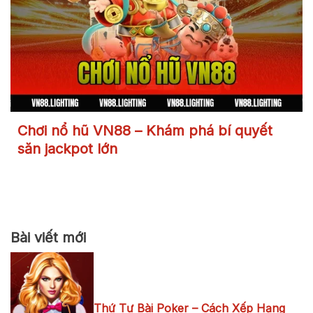
chơi nổ hũ VN88
Chơi nổ hũ VN88 – Khám phá bí quyết
săn jackpot lớn
Bài viết mới
Thứ Tự Bài Poker – Cách Xếp Hạng