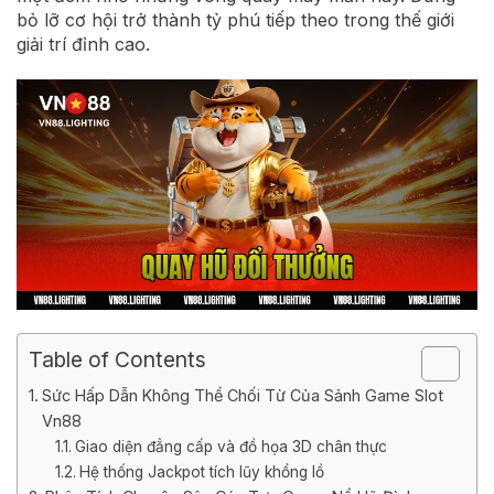
bỏ lỡ cơ hội trở thành tỷ phú tiếp theo trong thế giới
giải trí đỉnh cao.
Table of Contents
Sức Hấp Dẫn Không Thể Chối Từ Của Sảnh Game Slot
Vn88
Giao diện đẳng cấp và đồ họa 3D chân thực
Hệ thống Jackpot tích lũy khổng lồ