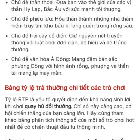
Chủ đề thần thoại: Đưa bạn vào thế giới của các vị
thần Hy Lạp, Bắc Âu với sức mạnh tối thượng.
Chủ đề phiêu lưu: Hóa thân thành những nhà thám
hiểm truy tìm kho báu bị lãng quên trong rừng sâu.
Chủ đề trái cây cổ điển: Giữ nguyên nét truyền
thống với luật chơi đơn giản, dễ hiểu và dễ trúng
thưởng.
Chủ đề văn hóa Á Đông: Mang đậm bản sắc
phương Đông với hình ảnh rồng, phượng và thần
tài mang lại may mắn.
Bảng tỷ lệ trả thưởng chi tiết các trò chơi
Tỷ lệ RTP là yếu tố quyết định đến khả năng sinh lời
khi chơi
quay hũ đổi thưởng
. Chỉ số này càng cao, cơ
hội chiến thắng của bạn càng lớn. Hãy cùng tham
khảo bảng phân tích thông số của một số trò chơi hot
nhất để có chiến thuật đầu tư thông minh.