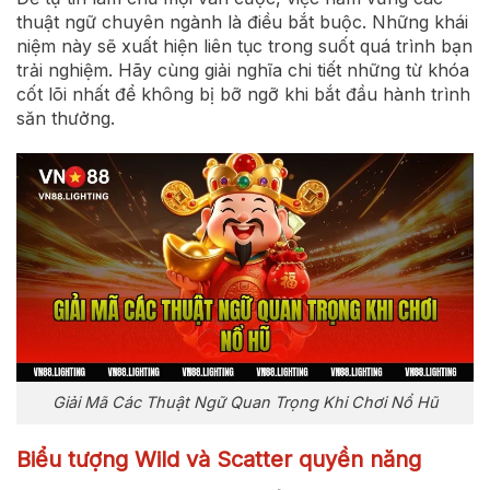
thuật ngữ chuyên ngành là điều bắt buộc. Những khái
niệm này sẽ xuất hiện liên tục trong suốt quá trình bạn
trải nghiệm. Hãy cùng giải nghĩa chi tiết những từ khóa
cốt lõi nhất để không bị bỡ ngỡ khi bắt đầu hành trình
săn thưởng.
Giải Mã Các Thuật Ngữ Quan Trọng Khi Chơi Nổ Hũ
Biểu tượng Wild và Scatter quyền năng