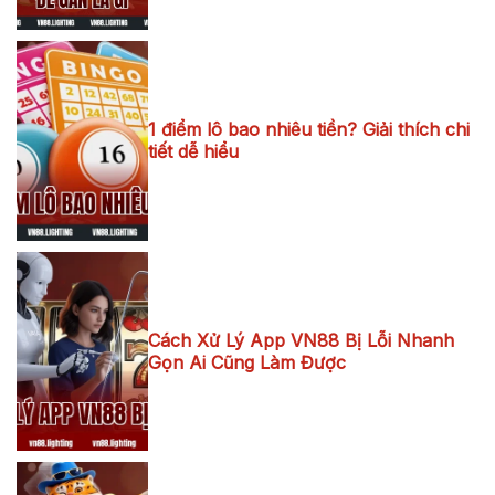
1 điểm lô bao nhiêu tiền? Giải thích chi
tiết dễ hiểu
1 điểm lô bao
nhiêu tiền
Cách Xử Lý App VN88 Bị Lỗi Nhanh
Gọn Ai Cũng Làm Được
Xử lý app
VN88 bị lỗi