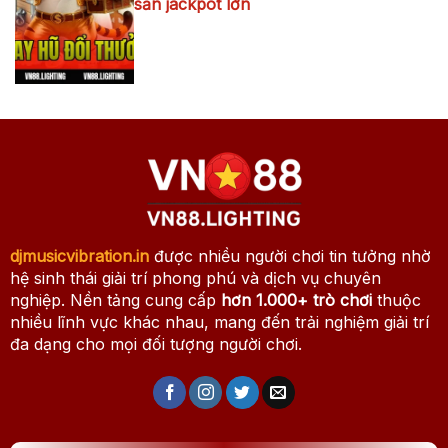
săn jackpot lớn
quay hũ đổi
thưởng
djmusicvibration.in
được nhiều người chơi tin tưởng nhờ
hệ sinh thái giải trí phong phú và dịch vụ chuyên
nghiệp. Nền tảng cung cấp
hơn 1.000+ trò chơi
thuộc
nhiều lĩnh vực khác nhau, mang đến trải nghiệm giải trí
đa dạng cho mọi đối tượng người chơi.