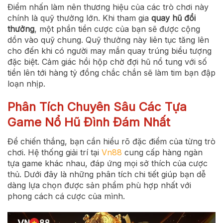
Điểm nhấn làm nên thương hiệu của các trò chơi này
chính là quỹ thưởng lớn. Khi tham gia
quay hũ đổi
thưởng
, một phần tiền cược của bạn sẽ được cộng
dồn vào quỹ chung. Quỹ thưởng này liên tục tăng lên
cho đến khi có người may mắn quay trúng biểu tượng
đặc biệt. Cảm giác hồi hộp chờ đợi hũ nổ tung với số
tiền lên tới hàng tỷ đồng chắc chắn sẽ làm tim bạn đập
loạn nhịp.
Phân Tích Chuyên Sâu Các Tựa
Game Nổ Hũ Đình Đám Nhất
Để chiến thắng, bạn cần hiểu rõ đặc điểm của từng trò
chơi. Hệ thống giải trí tại
Vn88
cung cấp hàng ngàn
tựa game khác nhau, đáp ứng mọi sở thích của cược
thủ. Dưới đây là những phân tích chi tiết giúp bạn dễ
dàng lựa chọn được sản phẩm phù hợp nhất với
phong cách cá cược của mình.