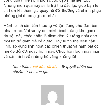
vòng quay miễn phí luôn được cập nhật liên tục.
Những món quà này sẽ là trợ thủ đắc lực giúp bạn tự
tin hơn khi tham gia
quay hũ đổi thưởng
và chinh phục
những giải thưởng giá trị nhất.
Hành trình săn tiền thưởng vô tận đang chờ đón bạn
phía trước. Với sự uy tín, minh bạch cùng kho game
đồ sộ, đây chắc chắn là điểm đến lý tưởng nhất cho
mọi tín đồ đam mê cá cược. Hãy tự tin thể hiện bản
lĩnh, áp dụng linh hoạt các chiến thuật và nắm bắt cơ
hội để đổi đời ngay hôm nay. Chúc bạn luôn may mắn
và sớm rinh về những hũ vàng khổng lồ!
Xem thêm:
soi kèo tài xỉu
– Bí quyết phân tích
chuẩn từ chuyên gia