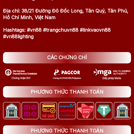
Địa chỉ: 38/21 Đường Đô Đốc Long, Tân Quý, Tân Phú,
Hồ Chí Minh, Việt Nam
Hashtags: #vn88 #trangchuvn88 #linkvaovn88
#vn88lighting
CÁC CHỨNG CHỈ
PHƯƠNG THỨC THANH TOÁN
PHƯƠNG THỨC THANH TOÁN