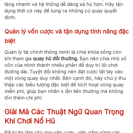
tăng nhanh và hệ thống dễ dàng xả hũ hơn. Hãy tận
dụng thời cơ này để tung ra những cú quay quyết
định.
Quản lý vốn cược và tận dụng tính năng đặc
biệt
Quản lý tài chính thông minh là chìa khóa sống còn
khi tham gia
quay hũ đổi thưởng
. Bạn nên chia nhỏ số
vốn của mình thành nhiều phần để duy trì lối chơi
đường dài. Tuyệt đối không nên đặt cược tất tay vào
một vòng quay duy nhất. Bên cạnh đó, hãy chú ý thu
thập các biểu tượng đặc biệt để kích hoạt vòng quay
miễn phí, giúp bạn nhân x lần tiền thưởng mà không
tốn thêm chi phí.
Giải Mã Các Thuật Ngữ Quan Trọng
Khi Chơi Nổ Hũ
Để tự tin làm chủ mọi ván cược, việc nắm vững các