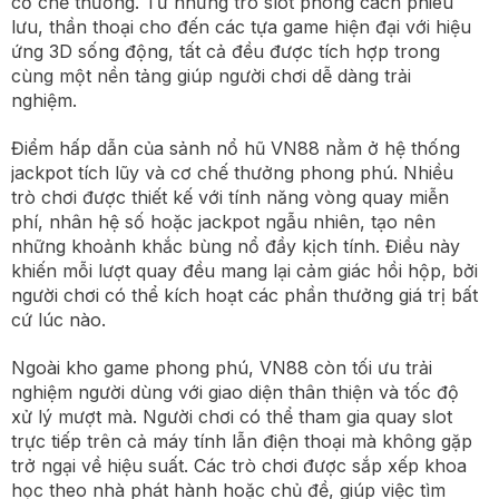
cơ chế thưởng. Từ những trò slot phong cách phiêu
lưu, thần thoại cho đến các tựa game hiện đại với hiệu
ứng 3D sống động, tất cả đều được tích hợp trong
cùng một nền tảng giúp người chơi dễ dàng trải
nghiệm.
Điểm hấp dẫn của sảnh nổ hũ VN88 nằm ở hệ thống
jackpot tích lũy và cơ chế thưởng phong phú. Nhiều
trò chơi được thiết kế với tính năng vòng quay miễn
phí, nhân hệ số hoặc jackpot ngẫu nhiên, tạo nên
những khoảnh khắc bùng nổ đầy kịch tính. Điều này
khiến mỗi lượt quay đều mang lại cảm giác hồi hộp, bởi
người chơi có thể kích hoạt các phần thưởng giá trị bất
cứ lúc nào.
Ngoài kho game phong phú, VN88 còn tối ưu trải
nghiệm người dùng với giao diện thân thiện và tốc độ
xử lý mượt mà. Người chơi có thể tham gia quay slot
trực tiếp trên cả máy tính lẫn điện thoại mà không gặp
trở ngại về hiệu suất. Các trò chơi được sắp xếp khoa
học theo nhà phát hành hoặc chủ đề, giúp việc tìm