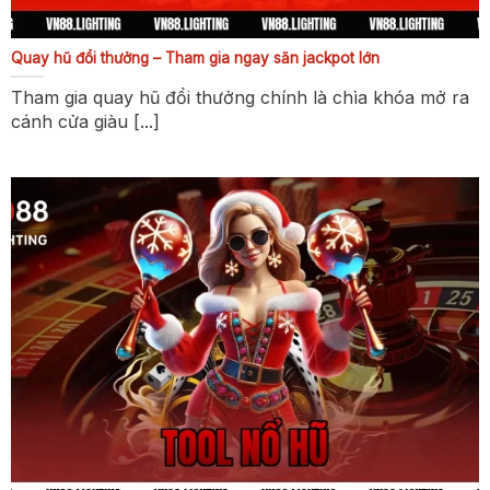
quay hũ đổi thưởng
Quay hũ đổi thưởng – Tham gia ngay săn jackpot lớn
Tham gia quay hũ đổi thưởng chính là chìa khóa mở ra
cánh cửa giàu [...]
Tool nổ hũ