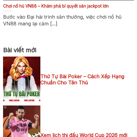
Chơi nổ hũ VN88 – Khám phá bí quyết săn jackpot lớn
Bước vào Đại hải trình săn thưởng, việc chơi nổ hũ
VN88 mang lại cảm [...]
Bài viết mới
Thứ Tự Bài Poker – Cách Xếp Hạng
Chuẩn Cho Tân Thủ
thứ tự bài poker
Xem lịch thi đấu World Cup 2026 mới