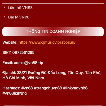
Liên hệ VN88
Đại lý VN88
THÔNG TIN DOANH NGHIỆP
Website:
https://www.djmusicvibration.in/
SĐT: 0972561295
Email:
admin@vn88.rip
Địa chỉ: 38/21 Đường Đô Đốc Long, Tân Quý, Tân Phú,
Hồ Chí Minh, Việt Nam
Hashtags: #vn88 #trangchuvn88 #linkvaovn88
#vn88lighting