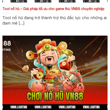
Tool nổ hũ – Giải pháp tối ưu cho game thủ VN88 chuyên nghiệp
Tool nổ hũ đang trở thành trợ thủ đắc lực cho những ai
đam mê [...]
chơi nổ hũ VN88