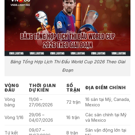
Bảng Tổng Hợp Lịch Thi Đấu World Cup 2026 Theo Giai
Đoạn
VÒNG
THỜI GIAN
SỐ
ĐỊA ĐIỂM CHÍNH
ĐẤU
DỰ KIẾN
TRẬN
Vòng
11/06 –
16 sân tại Mỹ, Canada,
72 trận
bảng
27/06/2026
Mexico
29/06 –
Các sân chính tại Mỹ
Vòng 1/16
16 trận
04/07/2026
và Mexico
09/07 –
Sân vận động lớn tại
Tứ kết
8 trận