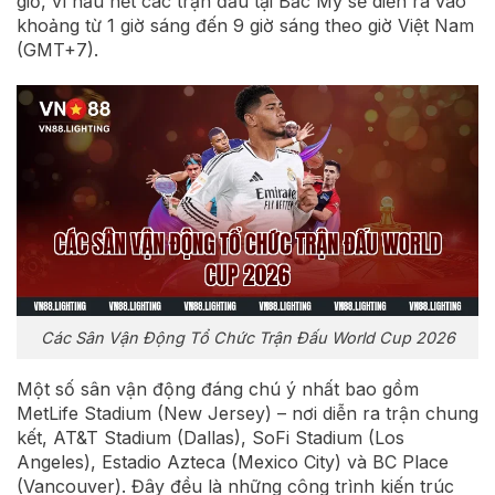
giờ, vì hầu hết các trận đấu tại Bắc Mỹ sẽ diễn ra vào
khoảng từ 1 giờ sáng đến 9 giờ sáng theo giờ Việt Nam
(GMT+7).
Các Sân Vận Động Tổ Chức Trận Đấu World Cup 2026
Một số sân vận động đáng chú ý nhất bao gồm
MetLife Stadium (New Jersey) – nơi diễn ra trận chung
kết, AT&T Stadium (Dallas), SoFi Stadium (Los
Angeles), Estadio Azteca (Mexico City) và BC Place
(Vancouver). Đây đều là những công trình kiến trúc