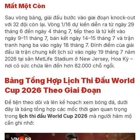
Mất Một Còn
Sau vòng bảng, giải đấu bước vào giai đoạn knock-out
với 32 đội còn lại. Vòng 1/16 dự kiến diễn ra từ ngày 29
tháng 6 đến ngày 4 tháng 7, tiếp theo là tứ kết vào
ngày 9–11 tháng 7, bán kết ngày 14–15 tháng 7 và trận
tranh hạng ba vào ngày 18 tháng 7. Đỉnh điểm của giải
đấu là trận chung kết lịch sử vào ngày 19 tháng 7 năm
2026 tại sân MetLife Stadium ở New Jersey, Hoa Kỳ –
nơi có sức chứa lên đến hơn 82.000 chỗ ngồi.
Bảng Tổng Hợp Lịch Thi Đấu World
Cup 2026 Theo Giai Đoạn
Để tiện theo dõi và lên kế hoạch xem bóng đá, dưới
đây là bảng tổng hợp các mốc thời gian quan trọng
trong
lịch thi đấu World Cup 2026
mà người hâm mộ
cần ghi nhớ: