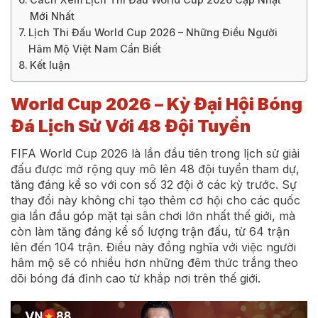
Mới Nhất
Lịch Thi Đấu World Cup 2026 – Những Điều Người
Hâm Mộ Việt Nam Cần Biết
Kết luận
World Cup 2026 – Kỳ Đại Hội Bóng
Đá Lịch Sử Với 48 Đội Tuyển
FIFA World Cup 2026 là lần đầu tiên trong lịch sử giải
đấu được mở rộng quy mô lên 48 đội tuyển tham dự,
tăng đáng kể so với con số 32 đội ở các kỳ trước. Sự
thay đổi này không chỉ tạo thêm cơ hội cho các quốc
gia lần đầu góp mặt tại sân chơi lớn nhất thế giới, mà
còn làm tăng đáng kể số lượng trận đấu, từ 64 trận
lên đến 104 trận. Điều này đồng nghĩa với việc người
hâm mộ sẽ có nhiều hơn những đêm thức trắng theo
dõi bóng đá đỉnh cao từ khắp nơi trên thế giới.