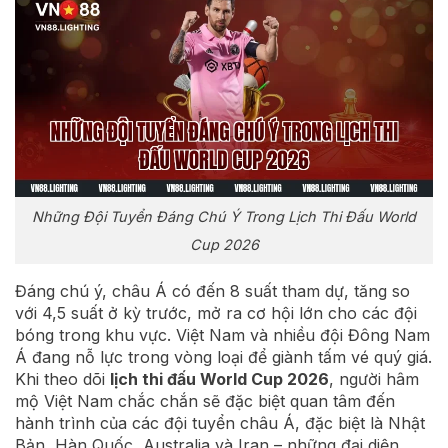
Những Đội Tuyển Đáng Chú Ý Trong Lịch Thi Đấu World
Cup 2026
Đáng chú ý, châu Á có đến 8 suất tham dự, tăng so
với 4,5 suất ở kỳ trước, mở ra cơ hội lớn cho các đội
bóng trong khu vực. Việt Nam và nhiều đội Đông Nam
Á đang nỗ lực trong vòng loại để giành tấm vé quý giá.
Khi theo dõi
lịch thi đấu World Cup 2026
, người hâm
mộ Việt Nam chắc chắn sẽ đặc biệt quan tâm đến
hành trình của các đội tuyển châu Á, đặc biệt là Nhật
Bản, Hàn Quốc, Australia và Iran – những đại diện