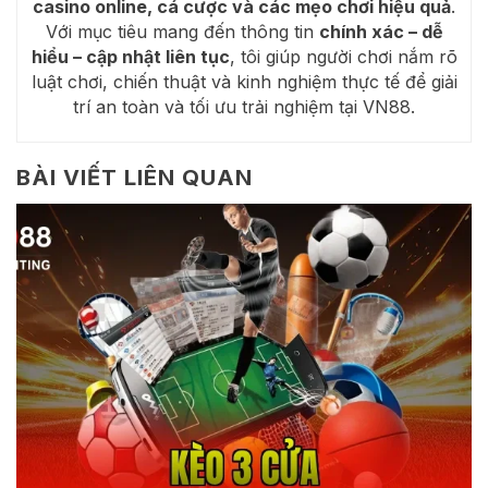
casino online, cá cược và các mẹo chơi hiệu quả
.
Với mục tiêu mang đến thông tin
chính xác – dễ
hiểu – cập nhật liên tục
, tôi giúp người chơi nắm rõ
luật chơi, chiến thuật và kinh nghiệm thực tế để giải
trí an toàn và tối ưu trải nghiệm tại VN88.
BÀI VIẾT LIÊN QUAN