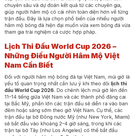
chuyên sâu và dự đoán kết quả từ các chuyên gia,
giúp người hâm mộ có cái nhìn toàn diện hơn về từng
trận đấu. Đây là lựa chọn phổ biến của nhiều người
hâm mộ bóng đá hiện đại muốn vừa xem bóng đá vừa
tham gia trải nghiệm cá cược hợp pháp.
Lịch Thi Đấu World Cup 2026 –
Những Điều Người Hâm Mộ Việt
Nam Cần Biết
Đối với người hâm mộ bóng đá tại Việt Nam, múi giờ là
yếu tố quan trọng nhất cần lưu ý khi theo dõi
lịch thi
đấu World Cup 2026
. Do chênh lệch múi giờ lên đến
11–14 tiếng giữa Việt Nam và các thành phố đăng cai
tại Bắc Mỹ, phần lớn các trận đấu sẽ diễn ra vào ban
đêm hoặc sáng sớm theo giờ Việt Nam. Cụ thể, các
trận đấu tại bờ Đông nước Mỹ (như New York, Miami)
sẽ bắt đầu vào khoảng 2–4 giờ sáng, trong khi các
trận tại bờ Tây (như Los Angeles) có thể bắt đầu