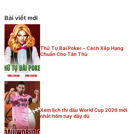
Bài viết mới
Thứ Tự Bài Poker – Cách Xếp Hạng
Chuẩn Cho Tân Thủ
thứ tự bài
poker
Xem lịch thi đấu World Cup 2026 mới
nhất hôm nay đầy đủ
lịch thi đấu
World Cup