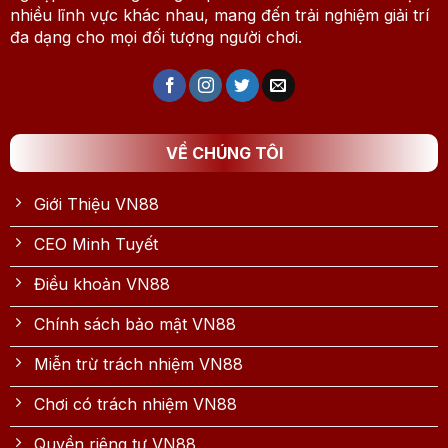
nhiều lĩnh vực khác nhau, mang đến trải nghiệm giải trí
đa dạng cho mọi đối tượng người chơi.
VỀ CHÚNG TÔI
Giới Thiệu VN88
CEO Minh Tuyết
Điều khoản VN88
Chính sách bảo mật VN88
Miễn trừ trách nhiệm VN88
Chơi có trách nhiệm VN88
Quyền riêng tư VN88