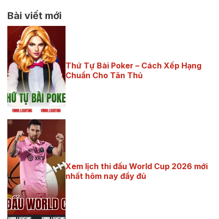
Bài viết mới
Thứ Tự Bài Poker – Cách Xếp Hạng
Chuẩn Cho Tân Thủ
thứ tự bài
poker
Xem lịch thi đấu World Cup 2026 mới
nhất hôm nay đầy đủ
lịch thi đấu
World Cup
2026