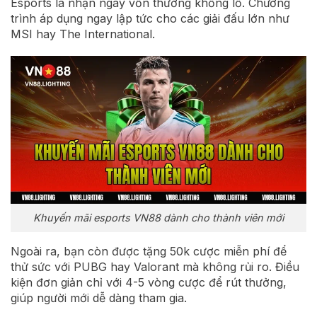
Esports là nhận ngay vốn thưởng khổng lồ. Chương
trình áp dụng ngay lập tức cho các giải đấu lớn như
MSI hay The International.
Khuyến mãi esports VN88 dành cho thành viên mới
Ngoài ra, bạn còn được tặng 50k cược miễn phí để
thử sức với PUBG hay Valorant mà không rủi ro. Điều
kiện đơn giản chỉ với 4-5 vòng cược để rút thưởng,
giúp người mới dễ dàng tham gia.