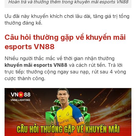
Hoàn trả và thưởng thêm trong khuyến mãi esports VN88
Ưu đãi này khuyến khích chơi lâu dài, tăng giá trị tổng
thưởng đáng kể.
Câu hỏi thường gặp về khuyến mãi
esports VN88
Nhiều người thắc mắc về thời gian nhận thưởng
khuyến mãi esports VN88
và cách rút tiền. Trả lời
trực tiếp: thưởng cộng ngay sau nạp, rút sau 4 vòng
cược thành công.