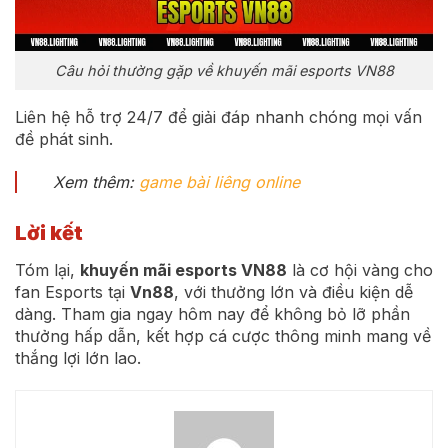
Câu hỏi thường gặp về khuyến mãi esports VN88
Liên hệ hỗ trợ 24/7 để giải đáp nhanh chóng mọi vấn
đề phát sinh.
Xem thêm:
game bài liêng online
Lời kết
Tóm lại,
khuyến mãi esports VN88
là cơ hội vàng cho
fan Esports tại
Vn88
, với thưởng lớn và điều kiện dễ
dàng. Tham gia ngay hôm nay để không bỏ lỡ phần
thưởng hấp dẫn, kết hợp cá cược thông minh mang về
thắng lợi lớn lao.