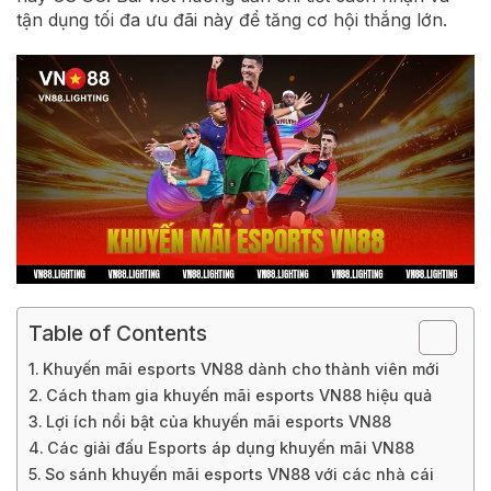
tận dụng tối đa ưu đãi này để tăng cơ hội thắng lớn.
Table of Contents
Khuyến mãi esports VN88 dành cho thành viên mới
Cách tham gia khuyến mãi esports VN88 hiệu quả
Lợi ích nổi bật của khuyến mãi esports VN88
Các giải đấu Esports áp dụng khuyến mãi VN88
So sánh khuyến mãi esports VN88 với các nhà cái