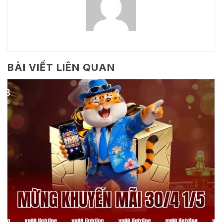
BÀI VIẾT LIÊN QUAN
Mừng khuyến mãi 30/4 1/5