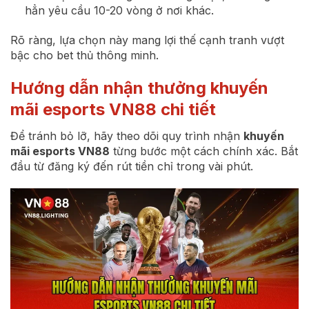
hẳn yêu cầu 10-20 vòng ở nơi khác.
Rõ ràng, lựa chọn này mang lợi thế cạnh tranh vượt
bậc cho bet thủ thông minh.
Hướng dẫn nhận thưởng khuyến
mãi esports VN88 chi tiết
Để tránh bỏ lỡ, hãy theo dõi quy trình nhận
khuyến
mãi esports VN88
từng bước một cách chính xác. Bắt
đầu từ đăng ký đến rút tiền chỉ trong vài phút.