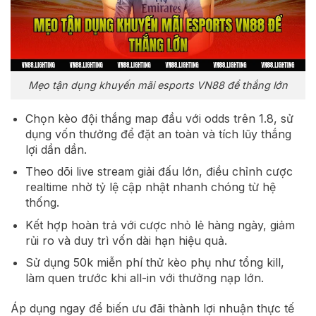
Mẹo tận dụng khuyến mãi esports VN88 để thắng lớn
Chọn kèo đội thắng map đầu với odds trên 1.8, sử
dụng vốn thưởng để đặt an toàn và tích lũy thắng
lợi dần dần.
Theo dõi live stream giải đấu lớn, điều chỉnh cược
realtime nhờ tỷ lệ cập nhật nhanh chóng từ hệ
thống.
Kết hợp hoàn trả với cược nhỏ lẻ hàng ngày, giảm
rủi ro và duy trì vốn dài hạn hiệu quả.
Sử dụng 50k miễn phí thử kèo phụ như tổng kill,
làm quen trước khi all-in với thưởng nạp lớn.
Áp dụng ngay để biến ưu đãi thành lợi nhuận thực tế