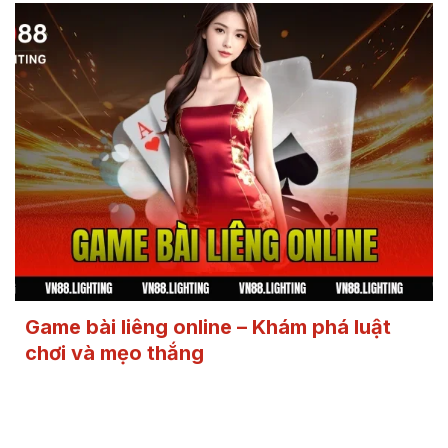
game bài liêng online
Game bài liêng online – Khám phá luật
chơi và mẹo thắng