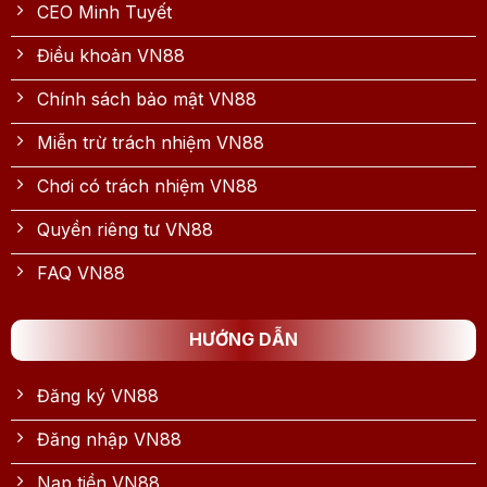
CEO Minh Tuyết
Điều khoản VN88
Chính sách bảo mật VN88
Miễn trừ trách nhiệm VN88
Chơi có trách nhiệm VN88
Quyền riêng tư VN88
FAQ VN88
HƯỚNG DẪN
Đăng ký VN88
Đăng nhập VN88
Nạp tiền VN88