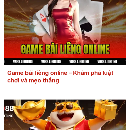
game bài liêng online
Game bài liêng online – Khám phá luật
chơi và mẹo thắng