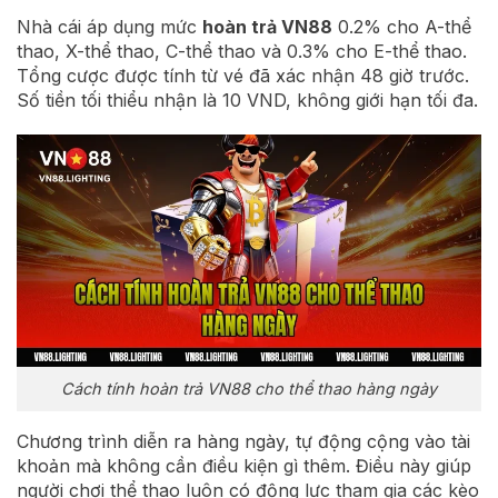
Nhà cái áp dụng mức
hoàn trả VN88
0.2% cho A-thể
thao, X-thể thao, C-thể thao và 0.3% cho E-thể thao.
Tổng cược được tính từ vé đã xác nhận 48 giờ trước.
Số tiền tối thiểu nhận là 10 VND, không giới hạn tối đa.
Cách tính hoàn trả VN88 cho thể thao hàng ngày
Chương trình diễn ra hàng ngày, tự động cộng vào tài
khoản mà không cần điều kiện gì thêm. Điều này giúp
người chơi thể thao luôn có động lực tham gia các kèo