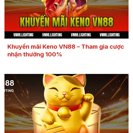
khuyến mãi keno VN88
Khuyến mãi Keno VN88 – Tham gia cược
nhận thưởng 100%