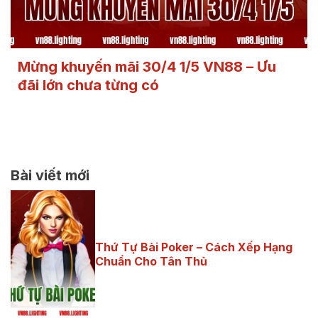
Mừng khuyến mãi 30/4 1/5
Mừng khuyến mãi 30/4 1/5 VN88 – Ưu
đãi lớn chưa từng có
Bài viết mới
Thứ Tự Bài Poker – Cách Xếp Hạng
Chuẩn Cho Tân Thủ
thứ tự bài
poker