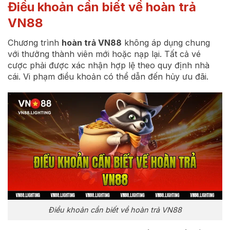
Điều khoản cần biết về hoàn trả
VN88
Chương trình
hoàn trả VN88
không áp dụng chung
với thưởng thành viên mới hoặc nạp lại. Tất cả vé
cược phải được xác nhận hợp lệ theo quy định nhà
cái. Vi phạm điều khoản có thể dẫn đến hủy ưu đãi.
Điều khoản cần biết về hoàn trả VN88