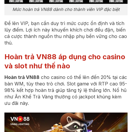
Mức hoàn trả VN88 dành cho thành viên VIP đặc biệt
Để lên VIP, bạn cần duy trì mức cược ổn định và tích
lũy điểm. Lợi ích này khuyến khích chơi đều đặn, biến
cá cược thành nguồn thu nhập phụ bền vững cho cao
thủ.
Hoàn trả VN88 áp dụng cho casino
và slot như thế nào
Hoàn trả VN88
cho casino có thể lên đến 20% tại các
bàn WM, tùy theo trò chơi. Slot game với RTP cao 95-
98% kết hợp hoàn trả giúp tăng tỷ lệ thắng lớn. Nổ hũ
như Ăn Khế Trả Vàng thường có jackpot khủng kèm
ưu đãi này.