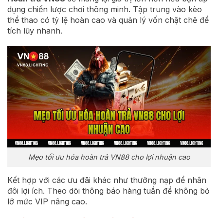
dụng chiến lược chơi thông minh. Tập trung vào kèo
thể thao có tỷ lệ hoàn cao và quản lý vốn chặt chẽ để
tích lũy nhanh.
Mẹo tối ưu hóa hoàn trả VN88 cho lợi nhuận cao
Kết hợp với các ưu đãi khác như thưởng nạp để nhân
đôi lợi ích. Theo dõi thông báo hàng tuần để không bỏ
lỡ mức VIP nâng cao.