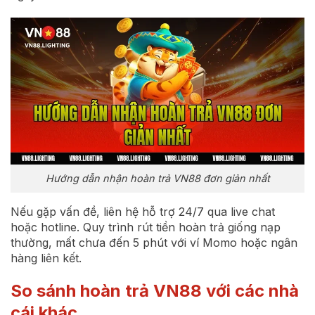
Hướng dẫn nhận hoàn trả VN88 đơn giản nhất
Nếu gặp vấn đề, liên hệ hỗ trợ 24/7 qua live chat
hoặc hotline. Quy trình rút tiền hoàn trả giống nạp
thường, mất chưa đến 5 phút với ví Momo hoặc ngân
hàng liên kết.
So sánh hoàn trả VN88 với các nhà
cái khác