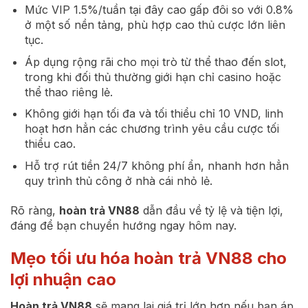
Mức VIP 1.5%/tuần tại đây cao gấp đôi so với 0.8%
ở một số nền tảng, phù hợp cao thủ cược lớn liên
tục.
Áp dụng rộng rãi cho mọi trò từ thể thao đến slot,
trong khi đối thủ thường giới hạn chỉ casino hoặc
thể thao riêng lẻ.
Không giới hạn tối đa và tối thiểu chỉ 10 VND, linh
hoạt hơn hẳn các chương trình yêu cầu cược tối
thiểu cao.
Hỗ trợ rút tiền 24/7 không phí ẩn, nhanh hơn hẳn
quy trình thủ công ở nhà cái nhỏ lẻ.
Rõ ràng,
hoàn trả VN88
dẫn đầu về tỷ lệ và tiện lợi,
đáng để bạn chuyển hướng ngay hôm nay.
Mẹo tối ưu hóa hoàn trả VN88 cho
lợi nhuận cao
Hoàn trả VN88
sẽ mang lại giá trị lớn hơn nếu bạn áp