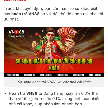
Trước khi quyết định, bạn cần nắm rõ sự khác biệt
của
hoàn trả VN88
so với đối thủ để chọn nơi chơi tối
ưu nhất.
So sánh hoàn trả VN88 với các nhà cái khác
Hoàn trả VN88
tự động hàng ngày lên 0.3% thể
thao vượt trội hơn mức 0.1% trung bình của nhiều
nhà cái khác, giúp nhận tiền nhanh hơn.