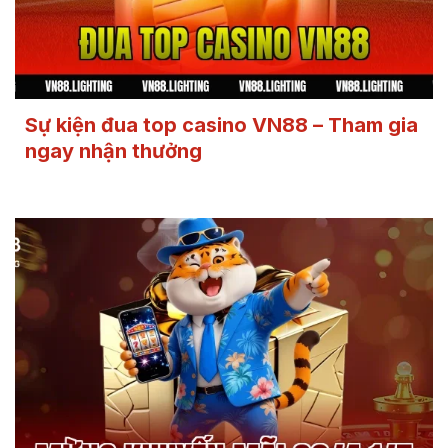
đua top casino VN88
Sự kiện đua top casino VN88 – Tham gia
ngay nhận thưởng