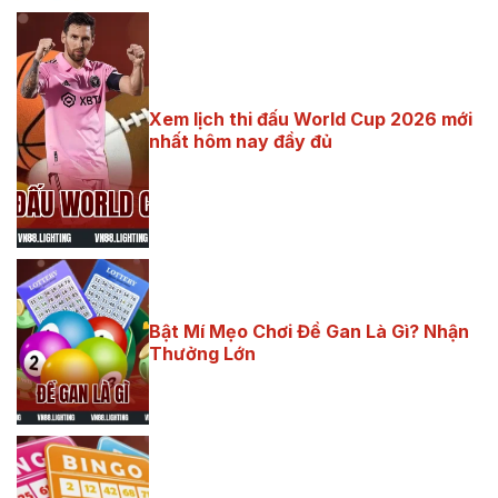
Xem lịch thi đấu World Cup 2026 mới
nhất hôm nay đầy đủ
lịch thi đấu
World Cup
2026
Bật Mí Mẹo Chơi Đề Gan Là Gì? Nhận
Thưởng Lớn
Đề gan là gì