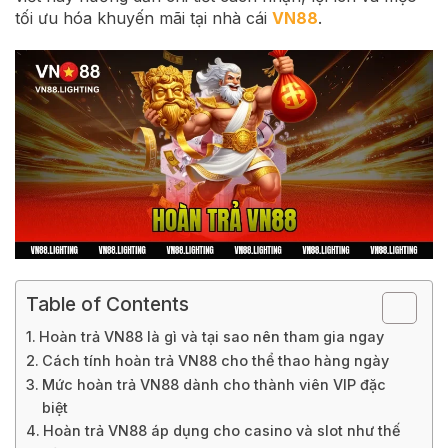
tối ưu hóa khuyến mãi tại nhà cái
VN88
.
Table of Contents
Hoàn trả VN88 là gì và tại sao nên tham gia ngay
Cách tính hoàn trả VN88 cho thể thao hàng ngày
Mức hoàn trả VN88 dành cho thành viên VIP đặc
biệt
Hoàn trả VN88 áp dụng cho casino và slot như thế