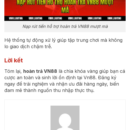
Nạp rút tiền hỗ trợ hoàn trả VN88 mượt mà
Hệ thống tự động xử lý giúp tập trung chơi mà không
lo giao dịch chậm trễ.
Lời kết
Tóm lại,
hoàn trả VN88
là chìa khóa vàng giúp bạn cá
cược an toàn và sinh lời ổn định tại Vn88. Đăng ký
ngay để trải nghiệm và nhận ưu đãi hàng ngày, biến
đam mê thành nguồn thu nhập thực thụ.