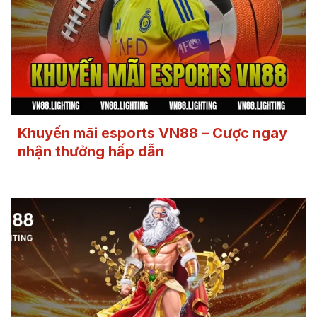
khuyến mãi esports VN88
Khuyến mãi esports VN88 – Cược ngay
nhận thưởng hấp dẫn