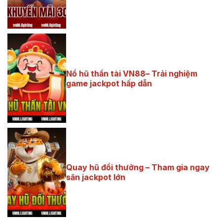
mãi 30/4 1/5
Nổ hũ thần tài VN88– Trải nghiệm
game jackpot hấp dẫn
nổ hũ thần tài
VN88
Quay hũ đổi thưởng – Tham gia ngay
săn jackpot lớn
quay hũ đổi
thưởng