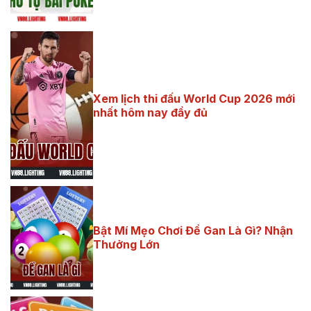
poker
Xem lịch thi đấu World Cup 2026 mới
nhất hôm nay đầy đủ
lịch thi đấu
World Cup
2026
Bật Mí Mẹo Chơi Đề Gan Là Gì? Nhận
Thưởng Lớn
Đề gan là gì