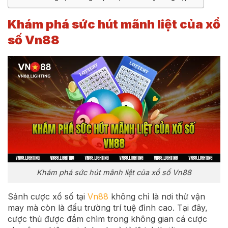
Khám phá sức hút mãnh liệt của xổ
số Vn88
Khám phá sức hút mãnh liệt của xổ số Vn88
Sảnh cược xổ số tại
Vn88
không chỉ là nơi thử vận
may mà còn là đấu trường trí tuệ đỉnh cao. Tại đây,
cược thủ được đắm chìm trong không gian cá cược