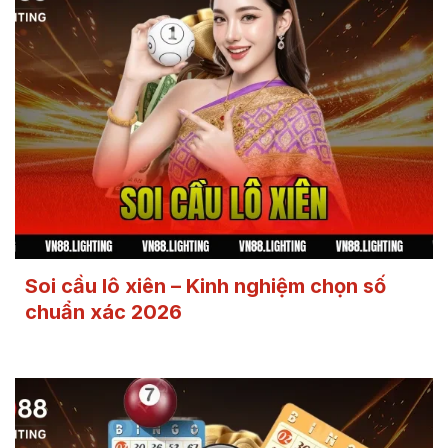
soi cầu lô xiên
Soi cầu lô xiên – Kinh nghiệm chọn số
chuẩn xác 2026