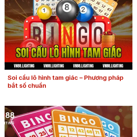
soi cầu lô hình tam giác
Soi cầu lô hình tam giác – Phương pháp
bắt số chuẩn