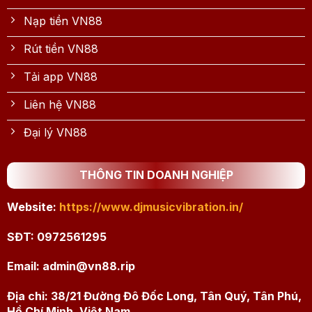
Nạp tiền VN88
Rút tiền VN88
Tải app VN88
Liên hệ VN88
Đại lý VN88
THÔNG TIN DOANH NGHIỆP
Website:
https://www.djmusicvibration.in/
SĐT: 0972561295
Email:
admin@vn88.rip
Địa chỉ: 38/21 Đường Đô Đốc Long, Tân Quý, Tân Phú,
Hồ Chí Minh, Việt Nam