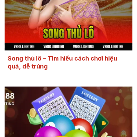
song thủ lô
Song thủ lô – Tìm hiểu cách chơi hiệu
quả, dễ trúng