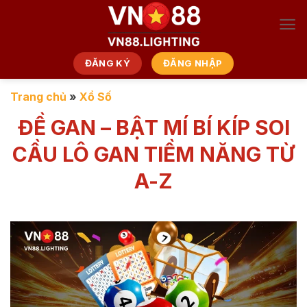
Bỏ
qua
nội
dung
ĐĂNG KÝ
ĐĂNG NHẬP
Trang chủ
»
Xổ Số
ĐỀ GAN – BẬT MÍ BÍ KÍP SOI
CẦU LÔ GAN TIỀM NĂNG TỪ
A-Z