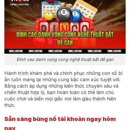
Đỉnh cao danh vọng cùng nghệ thuật bắt đề gan
Hành trình khám phá và chinh phục những con số bí
ẩn luôn mang lại những cung bậc cảm xúc tuyệt vời.
Bằng cách áp dụng những kiến thức chuyên sâu và
chiến thuật hợp lý, bạn hoàn toàn có thể làm chủ
cuộc chơi và biến mọi giấc mơ làm giàu thành hiện
thực.
Sẵn sàng bùng nổ tài khoản ngay hôm
nay