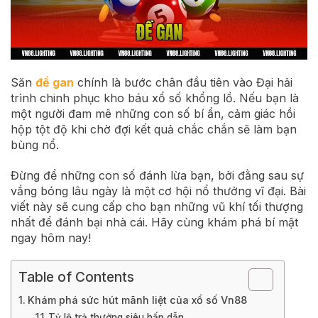
Săn
đề gan
chính là bước chân đầu tiên vào Đại hải
trình chinh phục kho báu xổ số khổng lồ. Nếu bạn là
một người đam mê những con số bí ẩn, cảm giác hồi
hộp tột độ khi chờ đợi kết quả chắc chắn sẽ làm bạn
bùng nổ.
Đừng để những con số đánh lừa bạn, bởi đằng sau sự
vắng bóng lâu ngày là một cơ hội nổ thưởng vĩ đại. Bài
viết này sẽ cung cấp cho bạn những vũ khí tối thượng
nhất để đánh bại nhà cái. Hãy cùng khám phá bí mật
ngay hôm nay!
Table of Contents
Khám phá sức hút mãnh liệt của xổ số Vn88
Tỷ lệ trả thưởng siêu hấp dẫn