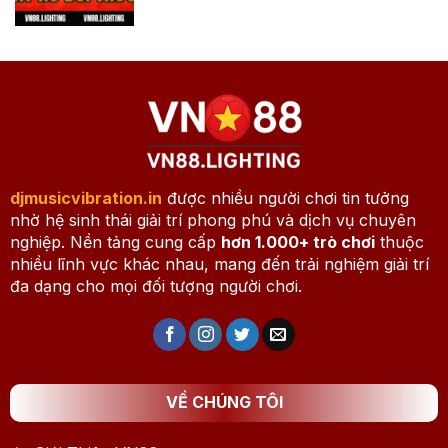
djmusicvibration.in
được nhiều người chơi tin tưởng
nhờ hệ sinh thái giải trí phong phú và dịch vụ chuyên
nghiệp. Nền tảng cung cấp
hơn 1.000+ trò chơi
thuộc
nhiều lĩnh vực khác nhau, mang đến trải nghiệm giải trí
đa dạng cho mọi đối tượng người chơi.
VỀ CHÚNG TÔI