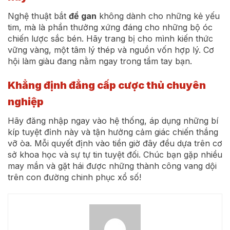
Nghệ thuật bắt
đề gan
không dành cho những kẻ yếu
tim, mà là phần thưởng xứng đáng cho những bộ óc
chiến lược sắc bén. Hãy trang bị cho mình kiến thức
vững vàng, một tâm lý thép và nguồn vốn hợp lý. Cơ
hội làm giàu đang nằm ngay trong tầm tay bạn.
Khẳng định đẳng cấp cược thủ chuyên
nghiệp
Hãy đăng nhập ngay vào hệ thống, áp dụng những bí
kíp tuyệt đỉnh này và tận hưởng cảm giác chiến thắng
vỡ òa. Mỗi quyết định vào tiền giờ đây đều dựa trên cơ
sở khoa học và sự tự tin tuyệt đối. Chúc bạn gặp nhiều
may mắn và gặt hái được những thành công vang dội
trên con đường chinh phục xổ số!