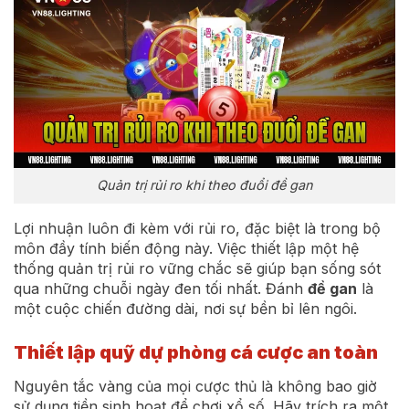
Quản trị rủi ro khi theo đuổi đề gan
Lợi nhuận luôn đi kèm với rủi ro, đặc biệt là trong bộ
môn đầy tính biến động này. Việc thiết lập một hệ
thống quản trị rủi ro vững chắc sẽ giúp bạn sống sót
qua những chuỗi ngày đen tối nhất. Đánh
đề gan
là
một cuộc chiến đường dài, nơi sự bền bỉ lên ngôi.
Thiết lập quỹ dự phòng cá cược an toàn
Nguyên tắc vàng của mọi cược thủ là không bao giờ
sử dụng tiền sinh hoạt để chơi xổ số. Hãy trích ra một