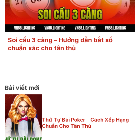
soi cầu 3 càng
Soi cầu 3 càng – Hướng dẫn bắt số
chuẩn xác cho tân thủ
Bài viết mới
Thứ Tự Bài Poker – Cách Xếp Hạng
Chuẩn Cho Tân Thủ
thứ tự bài