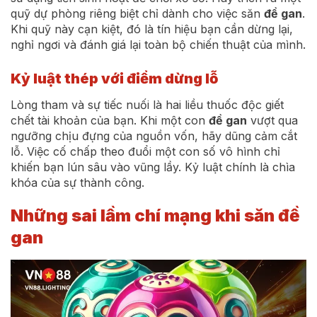
quỹ dự phòng riêng biệt chỉ dành cho việc săn
đề gan
.
Khi quỹ này cạn kiệt, đó là tín hiệu bạn cần dừng lại,
nghỉ ngơi và đánh giá lại toàn bộ chiến thuật của mình.
Kỷ luật thép với điểm dừng lỗ
Lòng tham và sự tiếc nuối là hai liều thuốc độc giết
chết tài khoản của bạn. Khi một con
đề gan
vượt qua
ngưỡng chịu đựng của nguồn vốn, hãy dũng cảm cắt
lỗ. Việc cố chấp theo đuổi một con số vô hình chỉ
khiến bạn lún sâu vào vũng lầy. Kỷ luật chính là chìa
khóa của sự thành công.
Những sai lầm chí mạng khi săn đề
gan