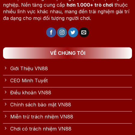
nghiệp. Nền tảng cung cấp
hơn 1.000+ trò chơi
thuộc
nhiều lĩnh vực khác nhau, mang đến trải nghiệm giải trí
đa dạng cho mọi đối tượng người chơi.
VỀ CHÚNG TÔI
Giới Thiệu VN88
CEO Minh Tuyết
Điều khoản VN88
Chính sách bảo mật VN88
Miễn trừ trách nhiệm VN88
Chơi có trách nhiệm VN88