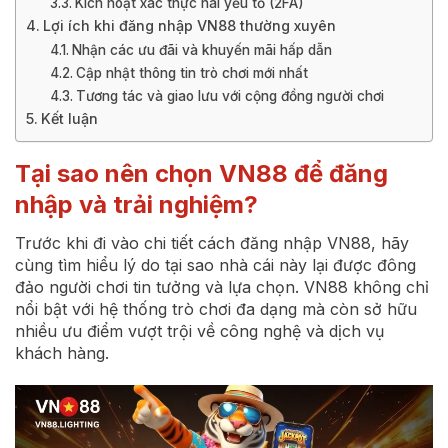
Kích hoạt xác thực hai yếu tố (2FA)
Lợi ích khi đăng nhập VN88 thường xuyên
Nhận các ưu đãi và khuyến mãi hấp dẫn
Cập nhật thông tin trò chơi mới nhất
Tương tác và giao lưu với cộng đồng người chơi
Kết luận
Tại sao nên chọn VN88 để đăng
nhập và trải nghiệm?
Trước khi đi vào chi tiết cách đăng nhập VN88, hãy
cùng tìm hiểu lý do tại sao nhà cái này lại được đông
đảo người chơi tin tưởng và lựa chọn. VN88 không chỉ
nổi bật với hệ thống trò chơi đa dạng mà còn sở hữu
nhiều ưu điểm vượt trội về công nghệ và dịch vụ
khách hàng.