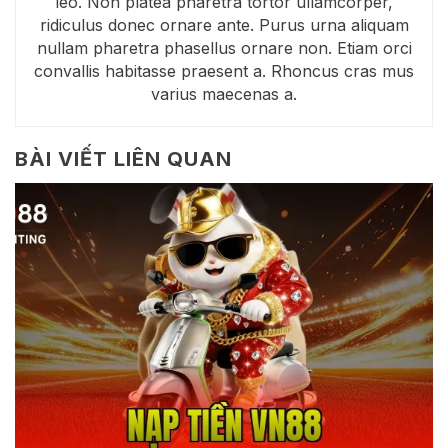
leo. Non platea pharetra tortor ullamcorper,
ridiculus donec ornare ante. Purus urna aliquam
nullam pharetra phasellus ornare non. Etiam orci
convallis habitasse praesent a. Rhoncus cras mus
varius maecenas a.
BÀI VIẾT LIÊN QUAN