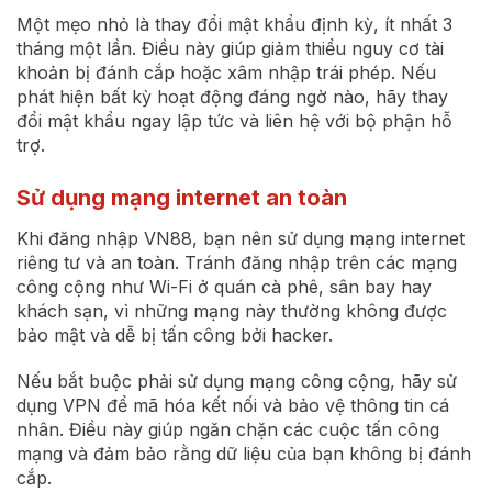
Một mẹo nhỏ là thay đổi mật khẩu định kỳ, ít nhất 3
tháng một lần. Điều này giúp giảm thiểu nguy cơ tài
khoản bị đánh cắp hoặc xâm nhập trái phép. Nếu
phát hiện bất kỳ hoạt động đáng ngờ nào, hãy thay
đổi mật khẩu ngay lập tức và liên hệ với bộ phận hỗ
trợ.
Sử dụng mạng internet an toàn
Khi đăng nhập VN88, bạn nên sử dụng mạng internet
riêng tư và an toàn. Tránh đăng nhập trên các mạng
công cộng như Wi-Fi ở quán cà phê, sân bay hay
khách sạn, vì những mạng này thường không được
bảo mật và dễ bị tấn công bởi hacker.
Nếu bắt buộc phải sử dụng mạng công cộng, hãy sử
dụng VPN để mã hóa kết nối và bảo vệ thông tin cá
nhân. Điều này giúp ngăn chặn các cuộc tấn công
mạng và đảm bảo rằng dữ liệu của bạn không bị đánh
cắp.