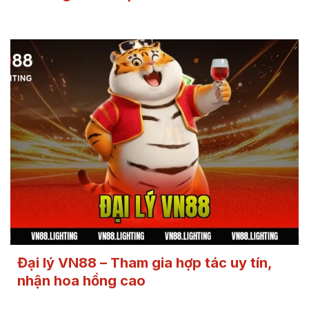
đại lý VN88
Đại lý VN88 – Tham gia hợp tác uy tín,
nhận hoa hồng cao