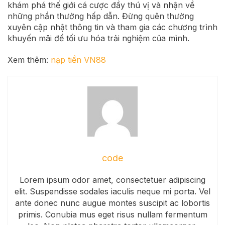
khám phá thế giới cá cược đầy thú vị và nhận về
những phần thưởng hấp dẫn. Đừng quên thường
xuyên cập nhật thông tin và tham gia các chương trình
khuyến mãi để tối ưu hóa trải nghiệm của mình.
Xem thêm:
nạp tiền VN88
code
Lorem ipsum odor amet, consectetuer adipiscing
elit. Suspendisse sodales iaculis neque mi porta. Vel
ante donec nunc augue montes suscipit ac lobortis
primis. Conubia mus eget risus nullam fermentum