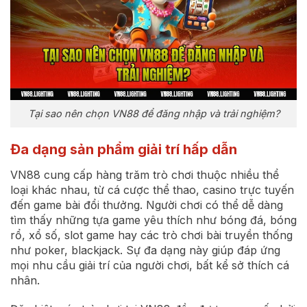
Tại sao nên chọn VN88 để đăng nhập và trải nghiệm?
Đa dạng sản phẩm giải trí hấp dẫn
VN88 cung cấp hàng trăm trò chơi thuộc nhiều thể
loại khác nhau, từ cá cược thể thao, casino trực tuyến
đến game bài đổi thưởng. Người chơi có thể dễ dàng
tìm thấy những tựa game yêu thích như bóng đá, bóng
rổ, xổ số, slot game hay các trò chơi bài truyền thống
như poker, blackjack. Sự đa dạng này giúp đáp ứng
mọi nhu cầu giải trí của người chơi, bất kể sở thích cá
nhân.