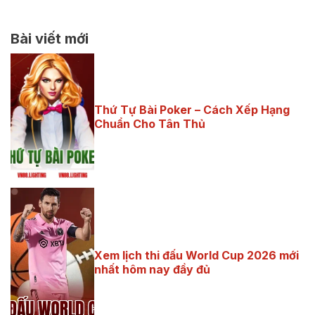
Bài viết mới
Thứ Tự Bài Poker – Cách Xếp Hạng
Chuẩn Cho Tân Thủ
thứ tự bài
poker
Xem lịch thi đấu World Cup 2026 mới
nhất hôm nay đầy đủ
lịch thi đấu
World Cup
2026