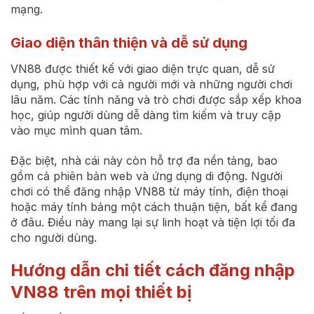
mạng.
Giao diện thân thiện và dễ sử dụng
VN88 được thiết kế với giao diện trực quan, dễ sử
dụng, phù hợp với cả người mới và những người chơi
lâu năm. Các tính năng và trò chơi được sắp xếp khoa
học, giúp người dùng dễ dàng tìm kiếm và truy cập
vào mục mình quan tâm.
Đặc biệt, nhà cái này còn hỗ trợ đa nền tảng, bao
gồm cả phiên bản web và ứng dụng di động. Người
chơi có thể đăng nhập VN88 từ máy tính, điện thoại
hoặc máy tính bảng một cách thuận tiện, bất kể đang
ở đâu. Điều này mang lại sự linh hoạt và tiện lợi tối đa
cho người dùng.
Hướng dẫn chi tiết cách đăng nhập
VN88 trên mọi thiết bị