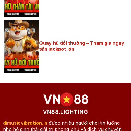
VN88
Quay hũ đổi thưởng – Tham gia ngay
săn jackpot lớn
quay hũ đổi
thưởng
djmusicvibration.in
được nhiều người chơi tin tưởng
nhờ hệ sinh thái giải trí phong phú và dịch vụ chuyên