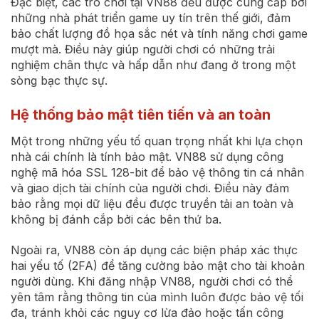
Đặc biệt, các trò chơi tại VN88 đều được cung cấp bởi
những nhà phát triển game uy tín trên thế giới, đảm
bảo chất lượng đồ họa sắc nét và tính năng chơi game
mượt mà. Điều này giúp người chơi có những trải
nghiệm chân thực và hấp dẫn như đang ở trong một
sòng bạc thực sự.
Hệ thống bảo mật tiên tiến và an toàn
Một trong những yếu tố quan trọng nhất khi lựa chọn
nhà cái chính là tính bảo mật. VN88 sử dụng công
nghệ mã hóa SSL 128-bit để bảo vệ thông tin cá nhân
và giao dịch tài chính của người chơi. Điều này đảm
bảo rằng mọi dữ liệu đều được truyền tải an toàn và
không bị đánh cắp bởi các bên thứ ba.
Ngoài ra, VN88 còn áp dụng các biện pháp xác thực
hai yếu tố (2FA) để tăng cường bảo mật cho tài khoản
người dùng. Khi đăng nhập VN88, người chơi có thể
yên tâm rằng thông tin của mình luôn được bảo vệ tối
đa, tránh khỏi các nguy cơ lừa đảo hoặc tấn công