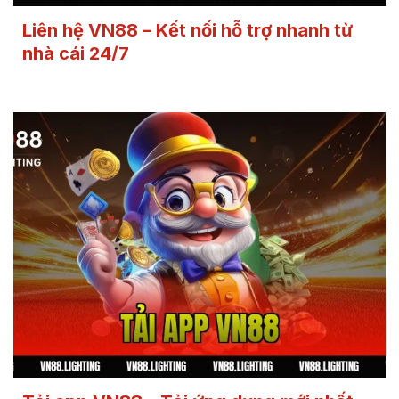
Liên hệ VN88 – Kết nối hỗ trợ nhanh từ
nhà cái 24/7
tải app VN88