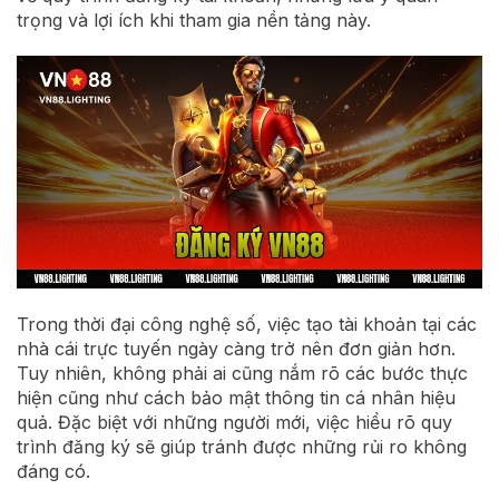
trọng và lợi ích khi tham gia nền tảng này.
Trong thời đại công nghệ số, việc tạo tài khoản tại các
nhà cái trực tuyến ngày càng trở nên đơn giản hơn.
Tuy nhiên, không phải ai cũng nắm rõ các bước thực
hiện cũng như cách bảo mật thông tin cá nhân hiệu
quả. Đặc biệt với những người mới, việc hiểu rõ quy
trình đăng ký sẽ giúp tránh được những rủi ro không
đáng có.