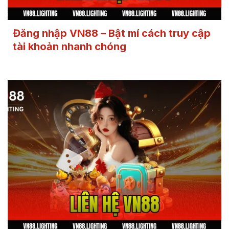
đăng nhập VN88
Đăng nhập VN88 – Bật mí cách truy cập
tài khoản nhanh chóng
liên hệ VN88