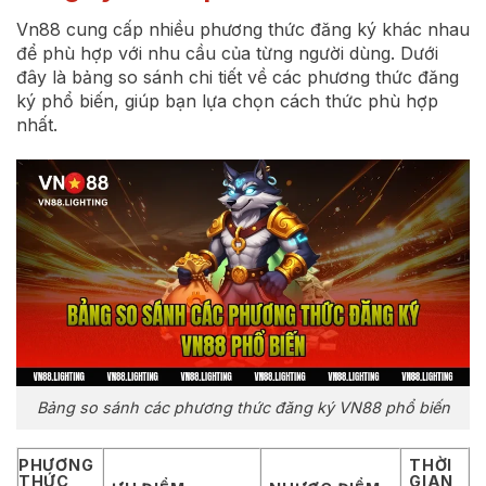
Vn88 cung cấp nhiều phương thức đăng ký khác nhau
để phù hợp với nhu cầu của từng người dùng. Dưới
đây là bảng so sánh chi tiết về các phương thức đăng
ký phổ biến, giúp bạn lựa chọn cách thức phù hợp
nhất.
Bảng so sánh các phương thức đăng ký VN88 phổ biến
PHƯƠNG
THỜI
THỨC
GIAN