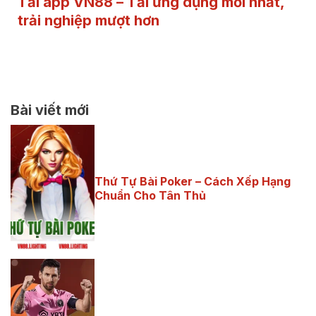
Tải app VN88 – Tải ứng dụng mới nhất,
trải nghiệp mượt hơn
Bài viết mới
Thứ Tự Bài Poker – Cách Xếp Hạng
Chuẩn Cho Tân Thủ
thứ tự bài
poker