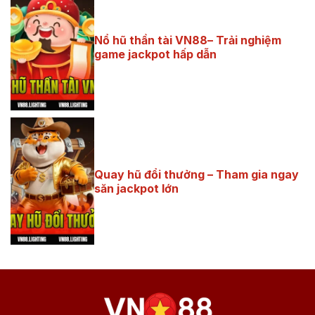
Nổ hũ thần tài VN88– Trải nghiệm
game jackpot hấp dẫn
nổ hũ thần tài
VN88
Quay hũ đổi thưởng – Tham gia ngay
săn jackpot lớn
quay hũ đổi
thưởng