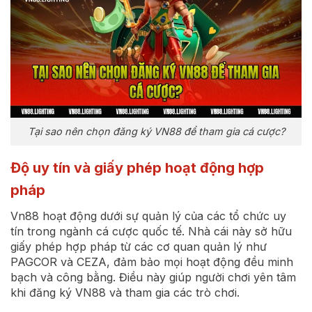
Tại sao nên chọn đăng ký VN88 để tham gia cá cược?
Độ uy tín và giấy phép hoạt động hợp
pháp
Vn88 hoạt động dưới sự quản lý của các tổ chức uy
tín trong ngành cá cược quốc tế. Nhà cái này sở hữu
giấy phép hợp pháp từ các cơ quan quản lý như
PAGCOR và CEZA, đảm bảo mọi hoạt động đều minh
bạch và công bằng. Điều này giúp người chơi yên tâm
khi đăng ký VN88 và tham gia các trò chơi.