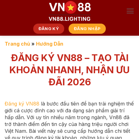
Bỏ
qua
nội
dung
ĐĂNG KÝ
ĐĂNG NHẬP
Trang chủ
»
Hướng Dẫn
ĐĂNG KÝ VN88 – TẠO TÀI
KHOẢN NHANH, NHẬN ƯU
ĐÃI 2026
Đăng ký VN88
là bước đầu tiên để bạn trải nghiệm thế
giới cá cược đỉnh cao với đa dạng sản phẩm giải trí
hấp dẫn. Với uy tín nhiều năm trong ngành, Vn88 đã
trở thành điểm đến tin cậy của hàng triệu người chơi
Việt Nam. Bài viết này sẽ cung cấp hướng dẫn chi tiết
về quy trình đăng ký tài khoản, những lưu ý quan