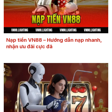
nạp tiền VN88
Nạp tiền VN88 – Hướng dẫn nạp nhanh,
nhận ưu đãi cực đã