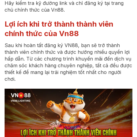
Hãy kiểm tra kỹ đường link và chỉ đăng ký tại trang
chủ chính thức của Vn88.
Lợi ích khi trở thành thành viên
chính thức của Vn88
Sau khi hoàn tất đăng ký VN88, bạn sẽ trở thành
thành viên chính thức và được hưởng nhiều quyền lợi
hấp dẫn. Từ các chương trình khuyến mãi đến dịch vụ
chăm sóc khách hàng chuyên nghiệp, tất cả đều được
thiết kế để mang lại trải nghiệm tốt nhất cho người
chơi.