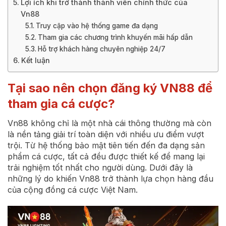
Lợi ích khi trở thành thành viên chính thức của
Vn88
Truy cập vào hệ thống game đa dạng
Tham gia các chương trình khuyến mãi hấp dẫn
Hỗ trợ khách hàng chuyên nghiệp 24/7
Kết luận
Tại sao nên chọn đăng ký VN88 để
tham gia cá cược?
Vn88 không chỉ là một nhà cái thông thường mà còn
là nền tảng giải trí toàn diện với nhiều ưu điểm vượt
trội. Từ hệ thống bảo mật tiên tiến đến đa dạng sản
phẩm cá cược, tất cả đều được thiết kế để mang lại
trải nghiệm tốt nhất cho người dùng. Dưới đây là
những lý do khiến Vn88 trở thành lựa chọn hàng đầu
của cộng đồng cá cược Việt Nam.