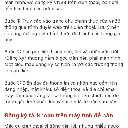
màn hình. Để đăng ký VN88 trên điện thoại, bạn chỉ
cần làm theo các bước sau:
Bước 1: Truy cập vào trang chủ chính thức của Vn88
thông qua trình duyệt web trên điện thoại. Lưu ý nên
sử dụng đường link chính thức để tránh các trang giả
mạo.
Bước 2: Tại giao diện trang chủ, tìm và nhấn vào nút
“Đăng ký” thường nằm ở góc trên bên phải màn hình.
Một biểu mẫu đăng ký sẽ hiện ra với các trường thông
tin cần điền.
Bước 3: Điền đầy đủ thông tin cá nhân bao gồm tên
đăng nhập, mật khẩu, số điện thoại và địa chỉ email.
Hãy đảm bảo rằng tất cả thông tin đều chính xác để
tránh gặp khó khăn khi xác minh tài khoản sau này.
Đăng ký tài khoản trên máy tính để bàn
Mặc dù điện thoại di động tiện lợi, nhưng nhiều người