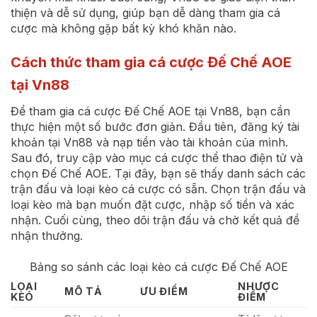
thiện và dễ sử dụng, giúp bạn dễ dàng tham gia cá
cược mà không gặp bất kỳ khó khăn nào.
Cách thức tham gia cá cược Đế Chế AOE
tại Vn88
Để tham gia cá cược Đế Chế AOE tại Vn88, bạn cần
thực hiện một số bước đơn giản. Đầu tiên, đăng ký tài
khoản tại Vn88 và nạp tiền vào tài khoản của mình.
Sau đó, truy cập vào mục cá cược thể thao điện tử và
chọn Đế Chế AOE. Tại đây, bạn sẽ thấy danh sách các
trận đấu và loại kèo cá cược có sẵn. Chọn trận đấu và
loại kèo mà bạn muốn đặt cược, nhập số tiền và xác
nhận. Cuối cùng, theo dõi trận đấu và chờ kết quả để
nhận thưởng.
Bảng so sánh các loại kèo cá cược Đế Chế AOE
LOẠI
NHƯỢC
MÔ TẢ
ƯU ĐIỂM
KÈO
ĐIỂM