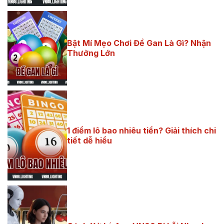
Bật Mí Mẹo Chơi Đề Gan Là Gì? Nhận
Thưởng Lớn
Đề gan là gì
1 điểm lô bao nhiêu tiền? Giải thích chi
tiết dễ hiểu
1 điểm lô bao
nhiêu tiền