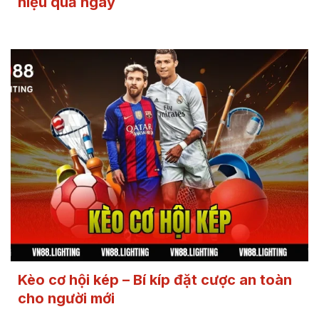
hiệu quả ngay
kèo cơ hội kép
Kèo cơ hội kép – Bí kíp đặt cược an toàn
cho người mới