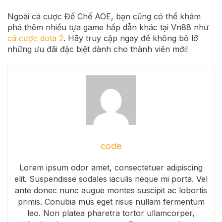
Ngoài cá cược Đế Chế AOE, bạn cũng có thể khám
phá thêm nhiều tựa game hấp dẫn khác tại Vn88 như
cá cược dota 2
. Hãy truy cập ngay để không bỏ lỡ
những ưu đãi đặc biệt dành cho thành viên mới!
code
Lorem ipsum odor amet, consectetuer adipiscing
elit. Suspendisse sodales iaculis neque mi porta. Vel
ante donec nunc augue montes suscipit ac lobortis
primis. Conubia mus eget risus nullam fermentum
leo. Non platea pharetra tortor ullamcorper,