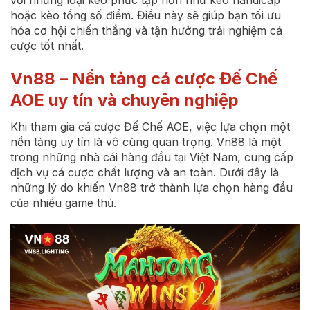
hoặc kèo tổng số điểm. Điều này sẽ giúp bạn tối ưu
hóa cơ hội chiến thắng và tận hưởng trải nghiệm cá
cược tốt nhất.
Vn88 – Nền tảng cá cược Đế Chế
AOE uy tín và chuyên nghiệp
Khi tham gia cá cược Đế Chế AOE, việc lựa chọn một
nền tảng uy tín là vô cùng quan trọng. Vn88 là một
trong những nhà cái hàng đầu tại Việt Nam, cung cấp
dịch vụ cá cược chất lượng và an toàn. Dưới đây là
những lý do khiến Vn88 trở thành lựa chọn hàng đầu
của nhiều game thủ.