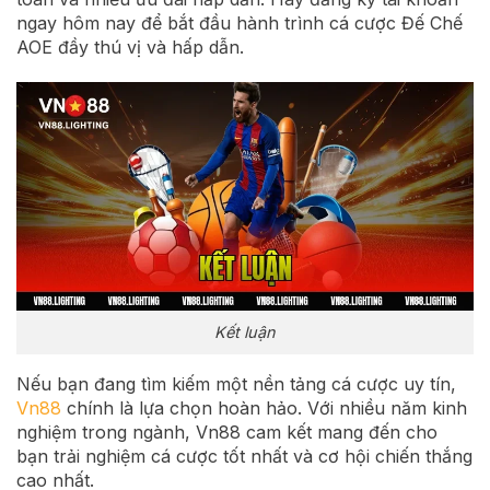
ngay hôm nay để bắt đầu hành trình cá cược Đế Chế
AOE đầy thú vị và hấp dẫn.
Kết luận
Nếu bạn đang tìm kiếm một nền tảng cá cược uy tín,
Vn88
chính là lựa chọn hoàn hảo. Với nhiều năm kinh
nghiệm trong ngành, Vn88 cam kết mang đến cho
bạn trải nghiệm cá cược tốt nhất và cơ hội chiến thắng
cao nhất.