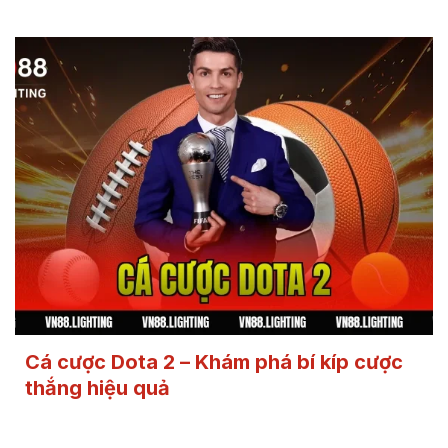
cá cược dota 2
Cá cược Dota 2 – Khám phá bí kíp cược
thắng hiệu quả