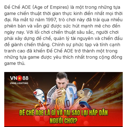
Đế Chế AOE (Age of Empires) là một trong những tựa
game chiến thuật thời gian thực kinh điển nhất mọi thời
đại. Ra mắt từ năm 1997, trò chơi này đã trải qua nhiều
phiên bản và vẫn giữ được sức hút mạnh mẽ cho đến
ngày nay. Với lối chơi chiến thuật sâu sắc, người chơi
phải xây dựng đế chế, quản lý tài nguyên và chiến đấu
để giành chiến thắng. Chính sự phức tạp và tính cạnh
tranh cao đã khiến Đế Chế AOE trở thành một trong
những tựa game được yêu thích nhất trong cộng đồng
game thủ.