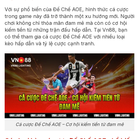
Với sự phổ biến của Đế Chế AOE, hình thức cá cược
trong game này đã trở thành một xu hướng mới. Người
chơi không chỉ thỏa mãn đam mê mà còn có cơ hội
kiếm tiền từ những trận đấu hấp dẫn. Tại Vn88, bạn
có thể tham gia cá cược Đế Chế AOE với nhiều loại
kèo hấp dẫn và tỷ lệ cược cạnh tranh.
Cá cược Đế Chế AOE – Cơ hội kiếm tiền từ đam mê