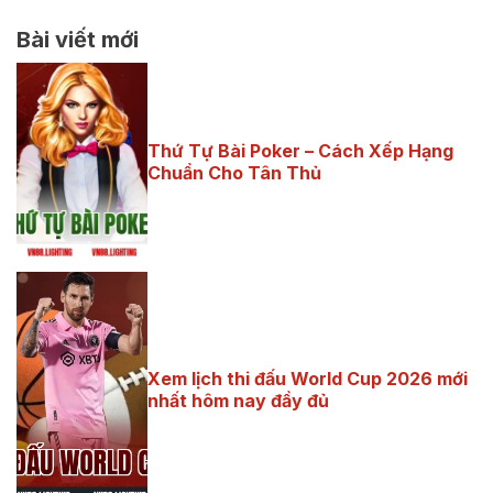
Bài viết mới
Thứ Tự Bài Poker – Cách Xếp Hạng
Chuẩn Cho Tân Thủ
thứ tự bài
poker
Xem lịch thi đấu World Cup 2026 mới
nhất hôm nay đầy đủ
lịch thi đấu
World Cup
2026