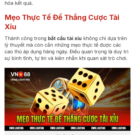
hóa kết quả.
Mẹo Thực Tế Để Thắng Cược Tài
Xỉu
Thành công trong
bắt cầu tài xỉu
không chỉ dựa trên
lý thuyết mà còn cần những mẹo thực tế được các
cao thủ áp dụng hàng ngày. Điều quan trọng là duy trì
sự bình tĩnh, tự tin và kiên nhẫn khi quan sát trò chơi.