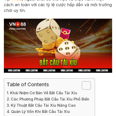
cách an toàn với các tỷ lệ cược hấp dẫn và môi trường
chơi uy tín.
Table of Contents
Khái Niệm Cơ Bản Về Bắt Cầu Tài Xỉu
Các Phương Pháp Bắt Cầu Tài Xỉu Phổ Biến
Kỹ Thuật Bắt Cầu Tài Xỉu Nâng Cao
Quản Lý Vốn Khi Bắt Cầu Tài Xỉu