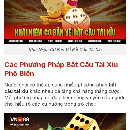
Khái Niệm Cơ Bản Về Bắt Cầu Tài Xỉu
Các Phương Pháp Bắt Cầu Tài Xỉu
Phổ Biến
Người chơi có thể áp dụng nhiều phương pháp
bắt
cầu tài xỉu
khác nhau để tăng khả năng thắng cược.
Mỗi phương pháp có đặc điểm riêng và yêu cầu người
chơi hiểu rõ các xu hướng trong trò chơi: