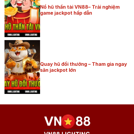
Nổ hũ thần tài VN88– Trải nghiệm
game jackpot hấp dẫn
nổ hũ thần tài
VN88
Quay hũ đổi thưởng – Tham gia ngay
săn jackpot lớn
quay hũ đổi
thưởng