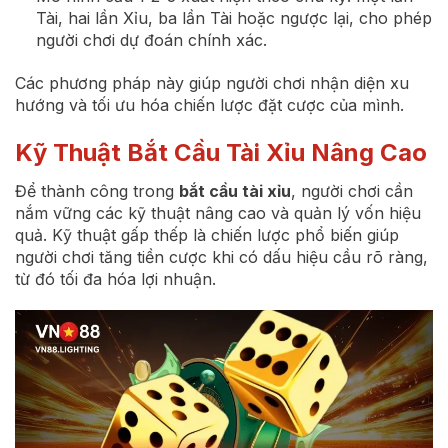
Tài, hai lần Xỉu, ba lần Tài hoặc ngược lại, cho phép
người chơi dự đoán chính xác.
Các phương pháp này giúp người chơi nhận diện xu
hướng và tối ưu hóa chiến lược đặt cược của mình.
Kỹ Thuật Bắt Cầu Tài Xỉu Nâng Cao
Để thành công trong
bắt cầu tài xỉu
, người chơi cần
nắm vững các kỹ thuật nâng cao và quản lý vốn hiệu
quả. Kỹ thuật gấp thếp là chiến lược phổ biến giúp
người chơi tăng tiền cược khi có dấu hiệu cầu rõ ràng,
từ đó tối đa hóa lợi nhuận.