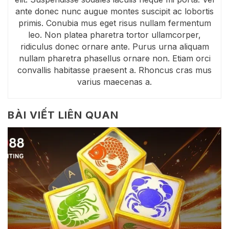
ante donec nunc augue montes suscipit ac lobortis
primis. Conubia mus eget risus nullam fermentum
leo. Non platea pharetra tortor ullamcorper,
ridiculus donec ornare ante. Purus urna aliquam
nullam pharetra phasellus ornare non. Etiam orci
convallis habitasse praesent a. Rhoncus cras mus
varius maecenas a.
BÀI VIẾT LIÊN QUAN