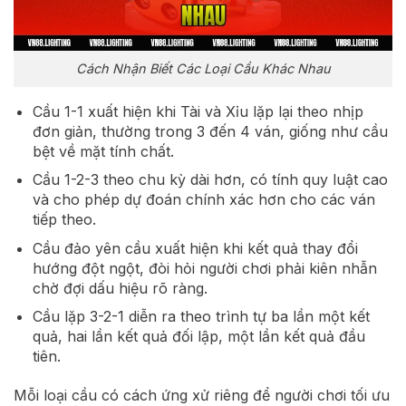
Cách Nhận Biết Các Loại Cầu Khác Nhau
Cầu 1-1 xuất hiện khi Tài và Xỉu lặp lại theo nhịp
đơn giản, thường trong 3 đến 4 ván, giống như cầu
bệt về mặt tính chất.
Cầu 1-2-3 theo chu kỳ dài hơn, có tính quy luật cao
và cho phép dự đoán chính xác hơn cho các ván
tiếp theo.
Cầu đảo yên cầu xuất hiện khi kết quả thay đổi
hướng đột ngột, đòi hỏi người chơi phải kiên nhẫn
chờ đợi dấu hiệu rõ ràng.
Cầu lặp 3-2-1 diễn ra theo trình tự ba lần một kết
quả, hai lần kết quả đối lập, một lần kết quả đầu
tiên.
Mỗi loại cầu có cách ứng xử riêng để người chơi tối ưu