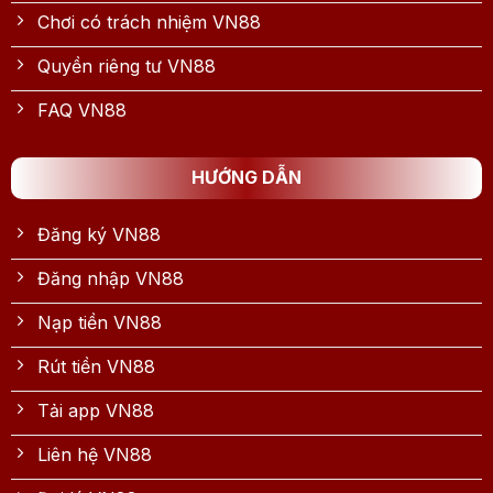
Chơi có trách nhiệm VN88
Quyền riêng tư VN88
FAQ VN88
HƯỚNG DẪN
Đăng ký VN88
Đăng nhập VN88
Nạp tiền VN88
Rút tiền VN88
Tải app VN88
Liên hệ VN88