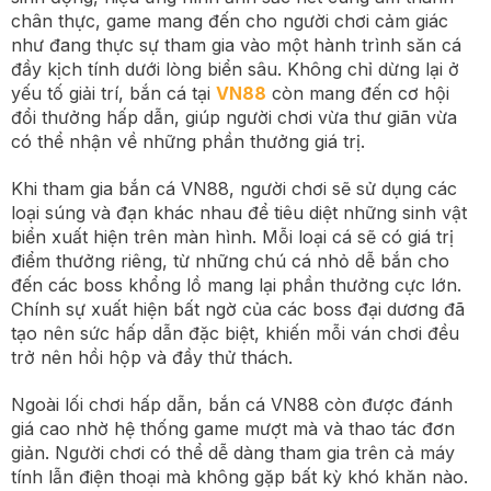
chân thực, game mang đến cho người chơi cảm giác
như đang thực sự tham gia vào một hành trình săn cá
đầy kịch tính dưới lòng biển sâu. Không chỉ dừng lại ở
yếu tố giải trí, bắn cá tại
VN88
còn mang đến cơ hội
đổi thưởng hấp dẫn, giúp người chơi vừa thư giãn vừa
có thể nhận về những phần thưởng giá trị.
Khi tham gia bắn cá VN88, người chơi sẽ sử dụng các
loại súng và đạn khác nhau để tiêu diệt những sinh vật
biển xuất hiện trên màn hình. Mỗi loại cá sẽ có giá trị
điểm thưởng riêng, từ những chú cá nhỏ dễ bắn cho
đến các boss khổng lồ mang lại phần thưởng cực lớn.
Chính sự xuất hiện bất ngờ của các boss đại dương đã
tạo nên sức hấp dẫn đặc biệt, khiến mỗi ván chơi đều
trở nên hồi hộp và đầy thử thách.
Ngoài lối chơi hấp dẫn, bắn cá VN88 còn được đánh
giá cao nhờ hệ thống game mượt mà và thao tác đơn
giản. Người chơi có thể dễ dàng tham gia trên cả máy
tính lẫn điện thoại mà không gặp bất kỳ khó khăn nào.