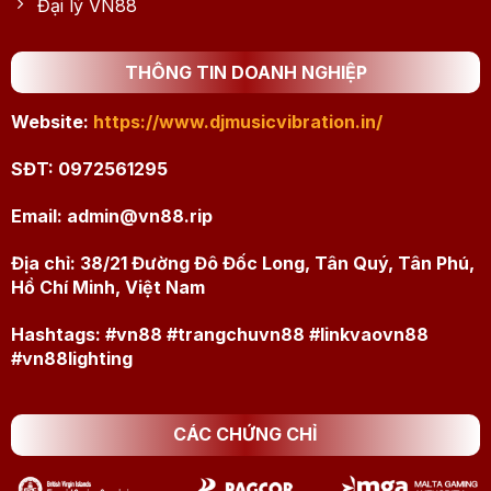
Đại lý VN88
THÔNG TIN DOANH NGHIỆP
Website:
https://www.djmusicvibration.in/
SĐT: 0972561295
Email:
admin@vn88.rip
Địa chỉ: 38/21 Đường Đô Đốc Long, Tân Quý, Tân Phú,
Hồ Chí Minh, Việt Nam
Hashtags: #vn88 #trangchuvn88 #linkvaovn88
#vn88lighting
CÁC CHỨNG CHỈ