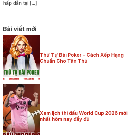
hấp dẫn tại [...]
Bài viết mới
Thứ Tự Bài Poker – Cách Xếp Hạng
Chuẩn Cho Tân Thủ
thứ tự bài poker
Xem lịch thi đấu World Cup 2026 mới
nhất hôm nay đầy đủ
lịch thi đấu
World Cup