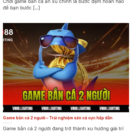
Chơi game bắn cá ăn xu chính là bước đệm hoàn hảo
để bạn bước [...]
game bắn cá 2 người
Game bắn cá 2 người – Trải nghiệm săn cá cực hấp dẫn
Game bắn cá 2 người đang trở thành xu hướng giải trí