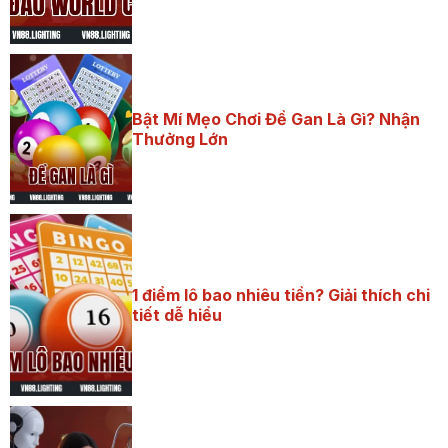
2026
Bật Mí Mẹo Chơi Đề Gan Là Gì? Nhận
Thưởng Lớn
Đề gan là gì
1 điểm lô bao nhiêu tiền? Giải thích chi
tiết dễ hiểu
1 điểm lô bao
nhiêu tiền