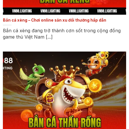
bắn cá xèng
Bắn cá xèng – Chơi online săn xu đổi thưởng hấp dẫn
Bắn cá xèng đang trở thành cơn sốt trong cộng đồng
game thủ Việt Nam [...]