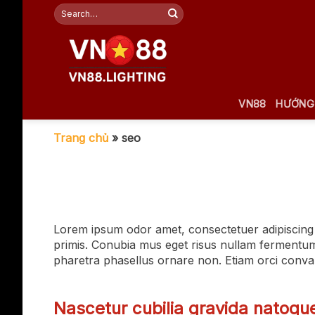
Bỏ
qua
nội
dung
VN88
HƯỚNG
Trang chủ
»
seo
Lorem ipsum odor amet, consectetuer adipiscing e
primis. Conubia mus eget risus nullam fermentum
pharetra phasellus ornare non. Etiam orci conva
Nascetur cubilia gravida natoqu