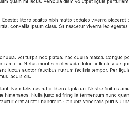
ssim quam mi lacus. Vehicula diam volutpat ligula parturient
 Egestas litora sagittis nibh mattis sodales viverra placerat
agittis, convallis ipsum class. Sit nascetur viverra leo eges
nubia. Vel turpis nec platea; hac cubilia massa. Congue por
atis morbi. Netus montes malesuada dolor pellentesque quam
t luctus auctor faucibus rutrum facilisis tempor. Per ligula 
s iaculis dis.
ant. Nam felis nascetur libero ligula eu. Nostra finibus ame
sque himenaeos. Nulla justo ad fringilla fermentum nunc qua
urabitur erat auctor hendrerit. Conubia venenatis purus urna