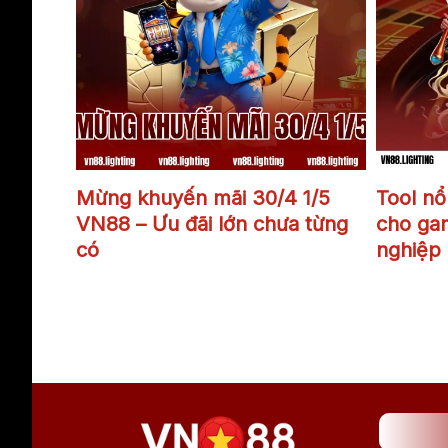
Mừng khuyến mãi 30/4 1/5
Mừng khuyến mãi 30/4 1/5
Tool nổ
VN88 – Ưu đãi lớn chưa từng
cho ga
có
nghiệp