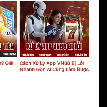
iền
Xử lý app VN88 bị lỗi
n? Giải
Cách Xử Lý App VN88 Bị Lỗi
Nhanh Gọn Ai Cũng Làm Được