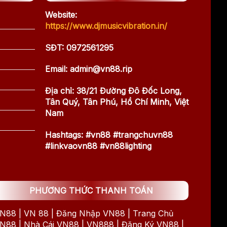
Website:
https://www.djmusicvibration.in/
SĐT: 0972561295
Email:
admin@vn88.rip
Địa chỉ: 38/21 Đường Đô Đốc Long,
Tân Quý, Tân Phú, Hồ Chí Minh, Việt
Nam
Hashtags: #vn88 #trangchuvn88
#linkvaovn88 #vn88lighting
PHƯƠNG THỨC THANH TOÁN
N88 | VN 88 | Đăng Nhập VN88 | Trang Chủ
N88 | Nhà Cái VN88 | VN888 | Đăng Ký VN88 |