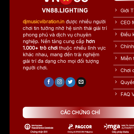
Giới 
djmusicvibration.in
được nhiều người
CEO M
chơi tin tưởng nhờ hệ sinh thái giải trí
Điều
phong phú và dịch vụ chuyên
nghiệp. Nền tảng cung cấp
hơn
Chính
1.000+ trò chơi
thuộc nhiều lĩnh vực
khác nhau, mang đến trải nghiệm
Miễn 
giải trí đa dạng cho mọi đối tượng
người chơi.
Chơi 
Quyền
FAQ 
CÁC CHỨNG CHỈ