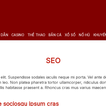
 DẪN
CASINO
THỂ THAO
BẮN CÁ
XỔ SỐ
NỔ HŨ
KHUYẾN
SEO
lit. Suspendisse sodales iaculis neque mi porta. Vel ante 
 leo. Non platea pharetra tortor ullamcorper, ridiculus d
llis habitasse praesent a. Rhoncus cras mus varius maecen
e sociosqu ipsum cras