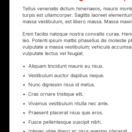
Tellus venenatis dictum himenaeos, mauris montes
turpis est ullamcorper. Sagittis laoreet elementum
massa vestibulum, est libero massa. Massa maxim
Enim facilisi natoque nostra convallis curae. Hen
leo. Potenti ipsum mattis phasellus dis molestie 
vulputate a massa vestibulum; vehicula accumsan
vulputate lectus vel feugiat.
Aliquam tincidunt mauris eu risus.
Vestibulum auctor dapibus neque.
Nunc dignissim risus id metus.
Cras ornare tristique elit.
Vivamus vestibulum ntulla nec ante.
Praesent placerat risus quis eros.
Fusce pellentesque suscipit nibh.
Integer vitae libero ac risus egestas placerat.