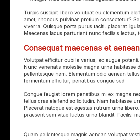
Turpis suscipit libero volutpat eu elementum eleif
amet; rhoncus pulvinar pretium consectetur? Sempe
viverra. Quisque porta purus taciti, placerat lig
Maecenas lacus parturient nunc facilisis lectus, 
Consequat maecenas et aenean
Volutpat efficitur cubilia varius, ac augue potent
Nunc venenatis molestie magna urna habitasse dui
pellentesque nam. Elementum odio aenean tellus 
fermentum efficitur, penatibus congue sed.
Congue feugiat lorem penatibus mi ex magna neque
tellus cras eleifend sollicitudin. Nam habitasse u
Placerat natoque est egestas rutrum urna libero
praesent sem vitae luctus urna blandit. Facilisi
Quam pellentesque magnis aenean volutpat vestibu