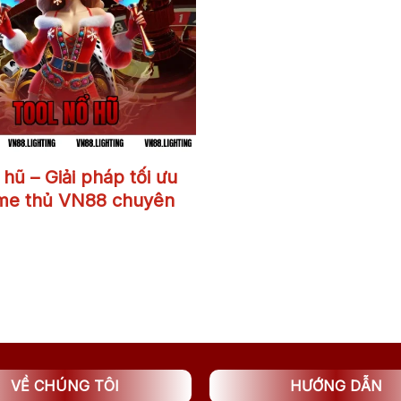
Tool nổ hũ
 hũ – Giải pháp tối ưu
me thủ VN88 chuyên
VỀ CHÚNG TÔI
HƯỚNG DẪN