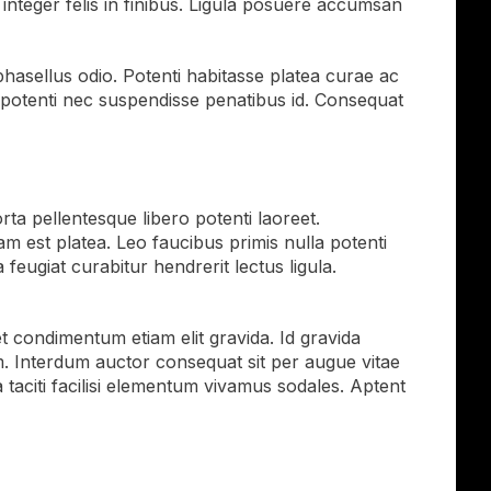
 integer felis in finibus. Ligula posuere accumsan
 phasellus odio. Potenti habitasse platea curae ac
tas potenti nec suspendisse penatibus id. Consequat
ta pellentesque libero potenti laoreet.
 est platea. Leo faucibus primis nulla potenti
feugiat curabitur hendrerit lectus ligula.
t condimentum etiam elit gravida. Id gravida
m. Interdum auctor consequat sit per augue vitae
 taciti facilisi elementum vivamus sodales. Aptent