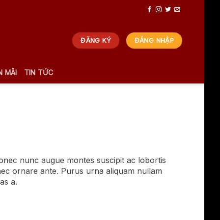
ĐĂNG KÝ
ĐĂNG NHẬP
 MÃI
TIN TỨC
donec nunc augue montes suscipit ac lobortis
onec ornare ante. Purus urna aliquam nullam
as a.