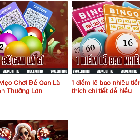
Đề gan là gì
1 điểm lô bao nhiêu t
 Mẹo Chơi Đề Gan Là
1 điểm lô bao nhiêu tiề
ận Thưởng Lớn
thích chi tiết dễ hiểu