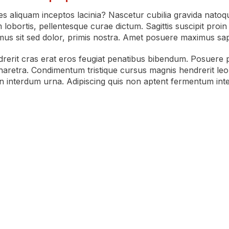
 aliquam inceptos lacinia? Nascetur cubilia gravida natoqu
 lobortis, pellentesque curae dictum. Sagittis suscipit proin 
us sit sed dolor, primis nostra. Amet posuere maximus sap
drerit cras erat eros feugiat penatibus bibendum. Posuere pr
pharetra. Condimentum tristique cursus magnis hendrerit leo p
 interdum urna. Adipiscing quis non aptent fermentum int