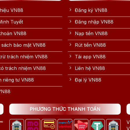
Thiệu VN88
Đăng ký VN88
inh Tuyết
Đăng nhập VN88
 khoản VN88
Nạp tiền VN88
 sách bảo mật VN88
Rút tiền VN88
trừ trách nhiệm VN88
Tải app VN88
có trách nhiệm VN88
Liên hệ VN88
 riêng tư VN88
Đại lý VN88
VN88
PHƯƠNG THỨC THANH TOÁN
V
V