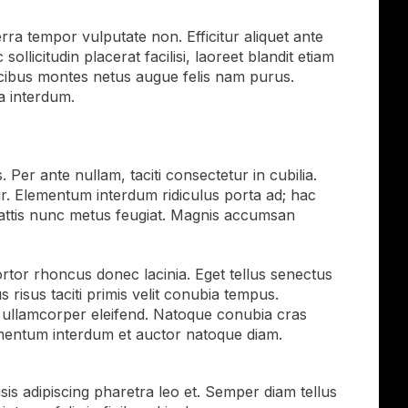
rra tempor vulputate non. Efficitur aliquet ante
icitudin placerat facilisi, laoreet blandit etiam
Faucibus montes netus augue felis nam purus.
a interdum.
 Per ante nullam, taciti consectetur in cubilia.
r. Elementum interdum ridiculus porta ad; hac
mattis nunc metus feugiat. Magnis accumsan
rtor rhoncus donec lacinia. Eget tellus senectus
 risus taciti primis velit conubia tempus.
t ullamcorper eleifend. Natoque conubia cras
lementum interdum et auctor natoque diam.
s adipiscing pharetra leo et. Semper diam tellus