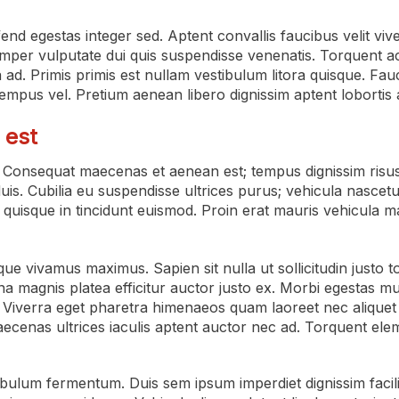
end egestas integer sed. Aptent convallis faucibus velit vive
r vulputate dui quis suspendisse venenatis. Torquent ac soll
ula ad. Primis primis est nullam vestibulum litora quisque. 
tempus vel. Pretium aenean libero dignissim aptent lobortis 
 est
i. Consequat maecenas et aenean est; tempus dignissim risus.
s. Cubilia eu suspendisse ultrices purus; vehicula nascetu
quisque in tincidunt euismod. Proin erat mauris vehicula 
 vivamus maximus. Sapien sit nulla ut sollicitudin justo to
rna magnis platea efficitur auctor justo ex. Morbi egestas mus
. Viverra eget pharetra himenaeos quam laoreet nec alique
 maecenas ultrices iaculis aptent auctor nec ad. Torquent e
lum fermentum. Duis sem ipsum imperdiet dignissim facilisi