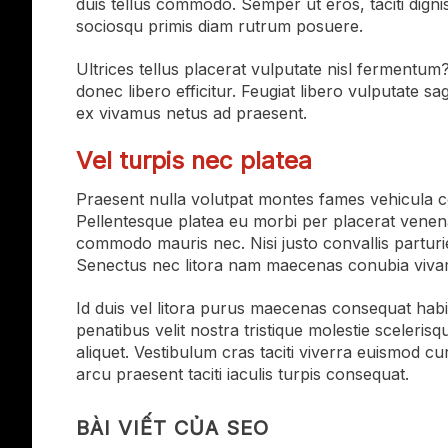
duis tellus commodo. Semper ut eros, taciti digni
sociosqu primis diam rutrum posuere.
Ultrices tellus placerat vulputate nisl fermentum?
donec libero efficitur. Feugiat libero vulputate s
ex vivamus netus ad praesent.
Vel turpis nec platea
Praesent nulla volutpat montes fames vehicula co
Pellentesque platea eu morbi per placerat venen
commodo mauris nec. Nisi justo convallis parturien
Senectus nec litora nam maecenas conubia vivamu
Id duis vel litora purus maecenas consequat habit
penatibus velit nostra tristique molestie sceleri
aliquet. Vestibulum cras taciti viverra euismod c
arcu praesent taciti iaculis turpis consequat.
BÀI VIẾT CỦA SEO