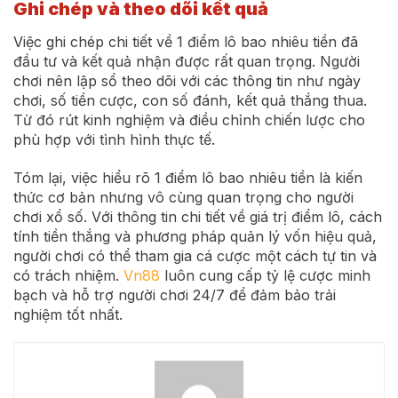
Ghi chép và theo dõi kết quả
Việc ghi chép chi tiết về 1 điểm lô bao nhiêu tiền đã
đầu tư và kết quả nhận được rất quan trọng. Người
chơi nên lập sổ theo dõi với các thông tin như ngày
chơi, số tiền cược, con số đánh, kết quả thắng thua.
Từ đó rút kinh nghiệm và điều chỉnh chiến lược cho
phù hợp với tình hình thực tế.
Tóm lại, việc hiểu rõ 1 điểm lô bao nhiêu tiền là kiến
thức cơ bản nhưng vô cùng quan trọng cho người
chơi xổ số. Với thông tin chi tiết về giá trị điểm lô, cách
tính tiền thắng và phương pháp quản lý vốn hiệu quả,
người chơi có thể tham gia cá cược một cách tự tin và
có trách nhiệm.
Vn88
luôn cung cấp tỷ lệ cược minh
bạch và hỗ trợ người chơi 24/7 để đảm bảo trải
nghiệm tốt nhất.