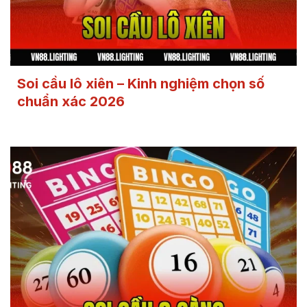
soi cầu lô xiên
Soi cầu lô xiên – Kinh nghiệm chọn số
chuẩn xác 2026