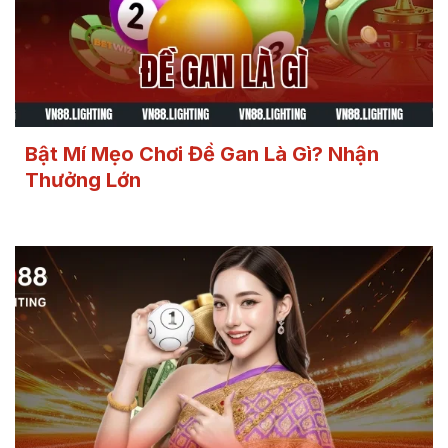
Đề gan là gì
Bật Mí Mẹo Chơi Đề Gan Là Gì? Nhận
Thưởng Lớn