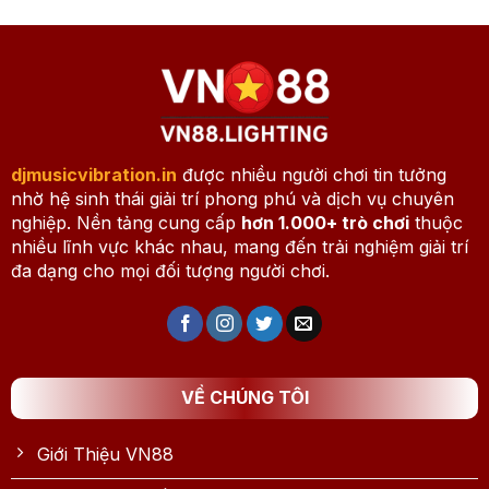
djmusicvibration.in
được nhiều người chơi tin tưởng
nhờ hệ sinh thái giải trí phong phú và dịch vụ chuyên
nghiệp. Nền tảng cung cấp
hơn 1.000+ trò chơi
thuộc
nhiều lĩnh vực khác nhau, mang đến trải nghiệm giải trí
đa dạng cho mọi đối tượng người chơi.
VỀ CHÚNG TÔI
Giới Thiệu VN88