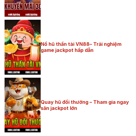
mãi 30/4 1/5
Nổ hũ thần tài VN88– Trải nghiệm
game jackpot hấp dẫn
nổ hũ thần tài
VN88
Quay hũ đổi thưởng – Tham gia ngay
săn jackpot lớn
quay hũ đổi
thưởng