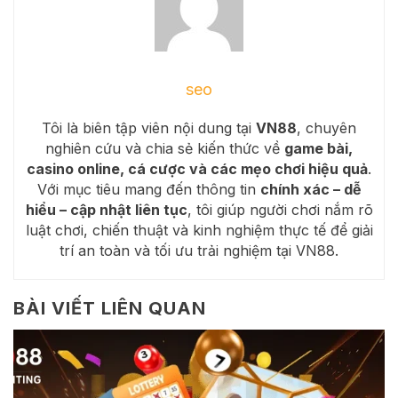
seo
Tôi là biên tập viên nội dung tại
VN88
, chuyên
nghiên cứu và chia sẻ kiến thức về
game bài,
casino online, cá cược và các mẹo chơi hiệu quả
.
Với mục tiêu mang đến thông tin
chính xác – dễ
hiểu – cập nhật liên tục
, tôi giúp người chơi nắm rõ
luật chơi, chiến thuật và kinh nghiệm thực tế để giải
trí an toàn và tối ưu trải nghiệm tại VN88.
BÀI VIẾT LIÊN QUAN