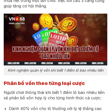
thua hết trong một lần chơi. Việc soi cầu 3 càng cũng
giúp tăng cơ hội thắng.
Kinh nghiệm quản lý vốn khi biết 1 điểm lô bao nhiêu tiền
Phân bổ vốn theo từng loại cược
Người chơi thông thái khi biết 1 điểm lô bao nhiêu tiền
sẽ phân bổ vốn hợp lý cho từng hình thức cá cược:
Dành 40% vốn cho lô thường với tỷ lệ thắng cao