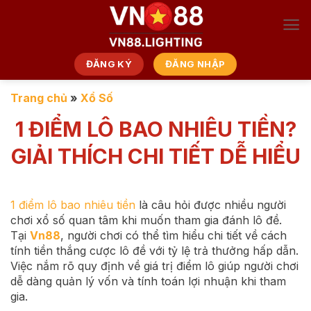
Bỏ
qua
nội
dung
ĐĂNG KÝ
ĐĂNG NHẬP
Trang chủ
»
Xổ Số
1 ĐIỂM LÔ BAO NHIÊU TIỀN?
GIẢI THÍCH CHI TIẾT DỄ HIỂU
1 điểm lô bao nhiêu tiền
là câu hỏi được nhiều người
chơi xổ số quan tâm khi muốn tham gia đánh lô đề.
Tại
Vn88
, người chơi có thể tìm hiểu chi tiết về cách
tính tiền thắng cược lô đề với tỷ lệ trả thưởng hấp dẫn.
Việc nắm rõ quy định về giá trị điểm lô giúp người chơi
dễ dàng quản lý vốn và tính toán lợi nhuận khi tham
gia.