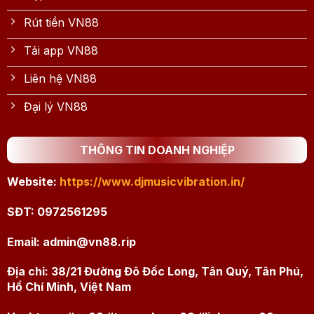
Rút tiền VN88
Tải app VN88
Liên hệ VN88
Đại lý VN88
THÔNG TIN DOANH NGHIỆP
Website:
https://www.djmusicvibration.in/
SĐT: 0972561295
Email:
admin@vn88.rip
Địa chỉ: 38/21 Đường Đô Đốc Long, Tân Quý, Tân Phú,
Hồ Chí Minh, Việt Nam