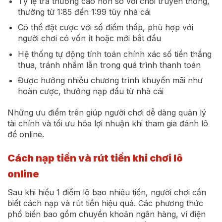
Tỷ lệ trả thưởng cao hơn so với chơi truyền thống,
thường từ 1:85 đến 1:99 tùy nhà cái
Có thể đặt cược với số điểm thấp, phù hợp với
người chơi có vốn ít hoặc mới bắt đầu
Hệ thống tự động tính toán chính xác số tiền thắng
thua, tránh nhầm lẫn trong quá trình thanh toán
Được hưởng nhiều chương trình khuyến mãi như
hoàn cược, thưởng nạp đầu từ nhà cái
Những ưu điểm trên giúp người chơi dễ dàng quản lý
tài chính và tối ưu hóa lợi nhuận khi tham gia đánh lô
đề online.
Cách nạp tiền và rút tiền khi chơi lô
online
Sau khi hiểu 1 điểm lô bao nhiêu tiền, người chơi cần
biết cách nạp và rút tiền hiệu quả. Các phương thức
phổ biến bao gồm chuyển khoản ngân hàng, ví điện