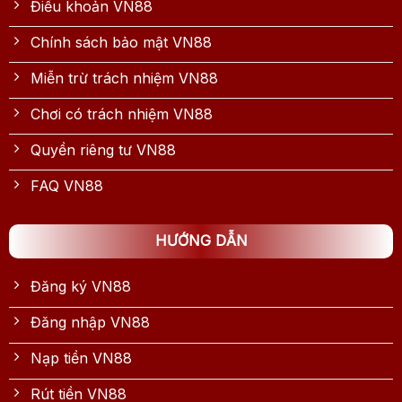
Điều khoản VN88
Chính sách bảo mật VN88
Miễn trừ trách nhiệm VN88
Chơi có trách nhiệm VN88
Quyền riêng tư VN88
FAQ VN88
HƯỚNG DẪN
Đăng ký VN88
Đăng nhập VN88
Nạp tiền VN88
Rút tiền VN88