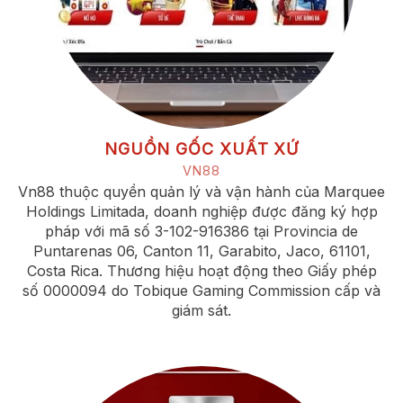
NGUỒN GỐC XUẤT XỨ
VN88
Vn88 thuộc quyền quản lý và vận hành của Marquee
Holdings Limitada, doanh nghiệp được đăng ký hợp
pháp với mã số 3-102-916386 tại Provincia de
Puntarenas 06, Canton 11, Garabito, Jaco, 61101,
Costa Rica. Thương hiệu hoạt động theo Giấy phép
số 0000094 do Tobique Gaming Commission cấp và
giám sát.