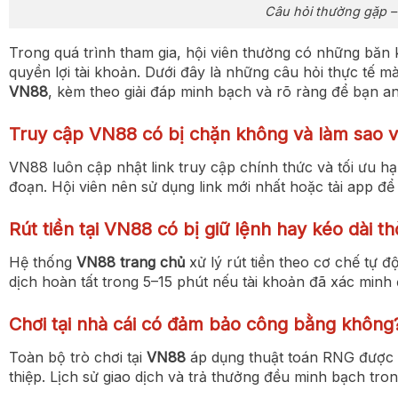
Câu hỏi thường gặp 
Trong quá trình tham gia, hội viên thường có những băn 
quyền lợi tài khoản. Dưới đây là những câu hỏi thực tế mà
VN88
, kèm theo giải đáp minh bạch và rõ ràng để bạn an
Truy cập VN88 có bị chặn không và làm sao v
VN88 luôn cập nhật link truy cập chính thức và tối ưu hạ
đoạn. Hội viên nên sử dụng link mới nhất hoặc tải app đ
Rút tiền tại VN88 có bị giữ lệnh hay kéo dài t
Hệ thống
VN88 trang chủ
xử lý rút tiền theo cơ chế tự 
dịch hoàn tất trong 5–15 phút nếu tài khoản đã xác minh
Chơi tại nhà cái có đảm bảo công bằng không
Toàn bộ trò chơi tại
VN88
áp dụng thuật toán RNG được 
thiệp. Lịch sử giao dịch và trả thưởng đều minh bạch tron