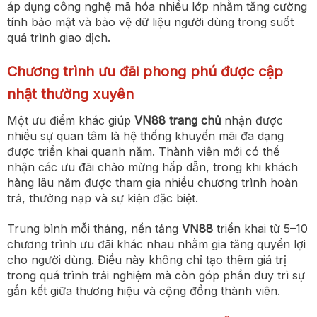
áp dụng công nghệ mã hóa nhiều lớp nhằm tăng cường
tính bảo mật và bảo vệ dữ liệu người dùng trong suốt
quá trình giao dịch.
Chương trình ưu đãi phong phú được cập
nhật thường xuyên
Một ưu điểm khác giúp
VN88 trang chủ
nhận được
nhiều sự quan tâm là hệ thống khuyến mãi đa dạng
được triển khai quanh năm. Thành viên mới có thể
nhận các ưu đãi chào mừng hấp dẫn, trong khi khách
hàng lâu năm được tham gia nhiều chương trình hoàn
trả, thưởng nạp và sự kiện đặc biệt.
Trung bình mỗi tháng, nền tảng
VN88
triển khai từ 5–10
chương trình ưu đãi khác nhau nhằm gia tăng quyền lợi
cho người dùng. Điều này không chỉ tạo thêm giá trị
trong quá trình trải nghiệm mà còn góp phần duy trì sự
gắn kết giữa thương hiệu và cộng đồng thành viên.