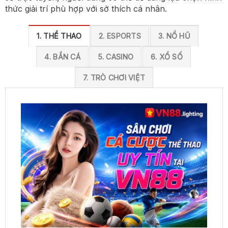
thức giải trí phù hợp với sở thích cá nhân.
1. THỂ THAO
2. ESPORTS
3. NỔ HŨ
4. BẮN CÁ
5. CASINO
6. XỔ SỐ
7. TRÒ CHƠI VIỆT