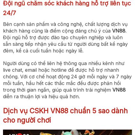
Đội ngũ chăm sóc khách hàng hỗ trợ liên tục
24/7
Bên cạnh sản phẩm và công nghệ, chất lượng dịch vụ
khách hàng cũng là điểm cộng đáng chú ý của
VN88
.
Đội ngũ hỗ trợ được đào tạo chuyên nghiệp và luôn
sẵn sàng tiếp nhận yêu cầu từ người dùng bất kể ngày
đêm, kể cả cuối tuần hoặc ngày lễ.
Người dùng có thể liên hệ thông qua nhiều kênh như
live chat, email hoặc hotline để được hỗ trợ nhanh
chóng. Với cơ chế hoạt động 24 giờ mỗi ngày và 7 ngày
mỗi tuần, hầu hết các thắc mắc đều được phản hồi
trong thời gian ngắn, giúp quá trình trải nghiệm
VN88
diễn ra thuận lợi và hiệu quả hơn.
Dịch vụ CSKH VN88 chuẩn 5 sao dành
cho người chơi