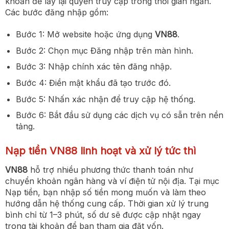
khoản để lấy lại quyền truy cập trong thời gian ngắn.
Các bước đăng nhập gồm:
Bước 1: Mở website hoặc ứng dụng
VN88
.
Bước 2: Chọn mục Đăng nhập trên màn hình.
Bước 3: Nhập chính xác tên đăng nhập.
Bước 4: Điền mật khẩu đã tạo trước đó.
Bước 5: Nhấn xác nhận để truy cập hệ thống.
Bước 6: Bắt đầu sử dụng các dịch vụ có sẵn trên nền
tảng.
Nạp tiền VN88 linh hoạt và xử lý tức thì
VN88
hỗ trợ nhiều phương thức thanh toán như
chuyển khoản ngân hàng và ví điện tử nội địa. Tại mục
Nạp tiền, bạn nhập số tiền mong muốn và làm theo
hướng dẫn hệ thống cung cấp. Thời gian xử lý trung
bình chỉ từ 1–3 phút, số dư sẽ được cập nhật ngay
trong tài khoản để bạn tham gia đặt vốn.