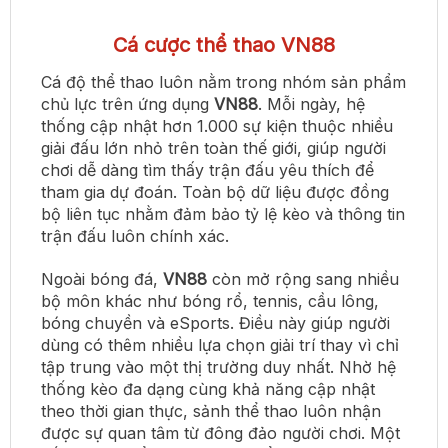
Cá cược thể thao VN88
Cá độ thể thao luôn nằm trong nhóm sản phẩm
chủ lực trên ứng dụng
VN88
. Mỗi ngày, hệ
thống cập nhật hơn 1.000 sự kiện thuộc nhiều
giải đấu lớn nhỏ trên toàn thế giới, giúp người
chơi dễ dàng tìm thấy trận đấu yêu thích để
tham gia dự đoán. Toàn bộ dữ liệu được đồng
bộ liên tục nhằm đảm bảo tỷ lệ kèo và thông tin
trận đấu luôn chính xác.
Ngoài bóng đá,
VN88
còn mở rộng sang nhiều
bộ môn khác như bóng rổ, tennis, cầu lông,
bóng chuyền và eSports. Điều này giúp người
dùng có thêm nhiều lựa chọn giải trí thay vì chỉ
tập trung vào một thị trường duy nhất. Nhờ hệ
thống kèo đa dạng cùng khả năng cập nhật
theo thời gian thực, sảnh thể thao luôn nhận
được sự quan tâm từ đông đảo người chơi. Một