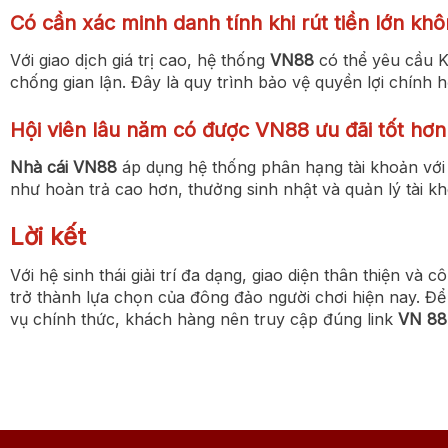
Có cần xác minh danh tính khi rút tiền lớn kh
Với giao dịch giá trị cao, hệ thống
VN88
có thể yêu cầu 
chống gian lận. Đây là quy trình bảo vệ quyền lợi chính hộ
Hội viên lâu năm có được VN88 ưu đãi tốt hơ
Nhà cái VN88
áp dụng hệ thống phân hạng tài khoản với 
như hoàn trả cao hơn, thưởng sinh nhật và quản lý tài kh
Lời kết
Với hệ sinh thái giải trí đa dạng, giao diện thân thiện v
trở thành lựa chọn của đông đảo người chơi hiện nay. Đ
vụ chính thức, khách hàng nên truy cập đúng link
VN 88