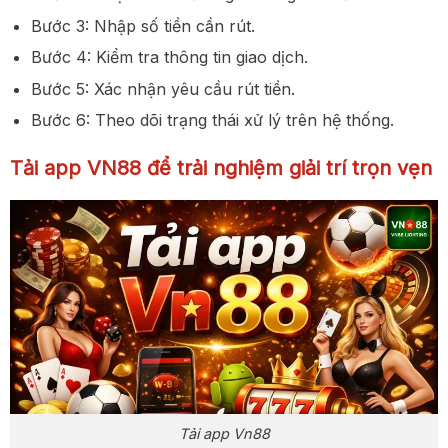
Bước 3: Nhập số tiền cần rút.
Bước 4: Kiểm tra thông tin giao dịch.
Bước 5: Xác nhận yêu cầu rút tiền.
Bước 6: Theo dõi trạng thái xử lý trên hệ thống.
Tải app VN88 để trải nghiệm giải trí trọn vẹn
Tải app Vn88