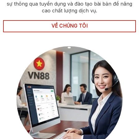
sự thông qua tuyển dụng và đào tạo bài bản để nâng
cao chất lượng dịch vụ.
VỀ CHÚNG TÔI