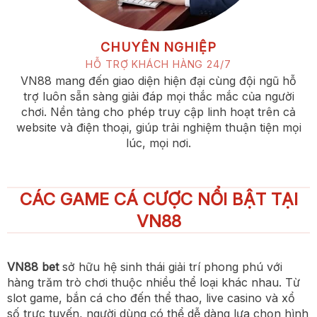
CHUYÊN NGHIỆP
HỖ TRỢ KHÁCH HÀNG 24/7
VN88 mang đến giao diện hiện đại cùng đội ngũ hỗ
trợ luôn sẵn sàng giải đáp mọi thắc mắc của người
chơi. Nền tảng cho phép truy cập linh hoạt trên cả
website và điện thoại, giúp trải nghiệm thuận tiện mọi
lúc, mọi nơi.
CÁC GAME CÁ CƯỢC NỔI BẬT TẠI
VN88
VN88 bet
sở hữu hệ sinh thái giải trí phong phú với
hàng trăm trò chơi thuộc nhiều thể loại khác nhau. Từ
slot game, bắn cá cho đến thể thao, live casino và xổ
số trực tuyến, người dùng có thể dễ dàng lựa chọn hình