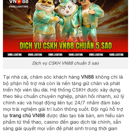
Dịch vụ CSKH VN88 chuẩn 5 sao
Tại nhà cái, chăm sóc khách hàng
VN88
không chỉ là
bộ phận hỗ trợ mà còn là nền tảng giữ chân và phát
triển hội viên lâu dài. Hệ thống CSKH được xây dựng
theo tiêu chuẩn chuyên nghiệp, phản hồi nhanh, xử lý
chính xác và hoạt động liên tục 24/7 nhằm đảm bảo
mọi trải nghiệm giải trí luôn thông suốt.
Đội ngũ hỗ trợ
tại
trang chủ VN88
được đào tạo bài bản, am hiểu sản
phẩm từ thể thao, casino đến giao dịch tài chính, sẵn
sàng giải quyết mọi vấn đề phát sinh trong thời gian