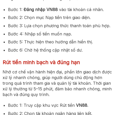
Bước 1:
Đăng nhập VN88
vào tài khoản cá nhân.
Bước 2: Chọn mục Nạp tiền trên giao diện.
Bước 3: Lựa chọn phương thức thanh toán phù hợp.
Bước 4: Nhập số tiền muốn nạp.
Bước 5: Thực hiện theo hướng dẫn hiển thị.
Bước 6: Chờ hệ thống cập nhật số dư.
Rút tiền minh bạch và đúng hạn
Nhờ cơ chế vận hành hiện đại, phần lớn giao dịch được
xử lý nhanh chóng, giúp người dùng chủ động hơn
trong quá trình tham gia và quản lý tài khoản. Thời gian
xử lý thường từ 5–15 phút, đảm bảo nhanh chóng, minh
bạch và đúng quy trình.
Bước 1: Truy cập khu vực Rút tiền
VN88
.
Bước 2: Chọn tài khoản ngân hàng liên kết.