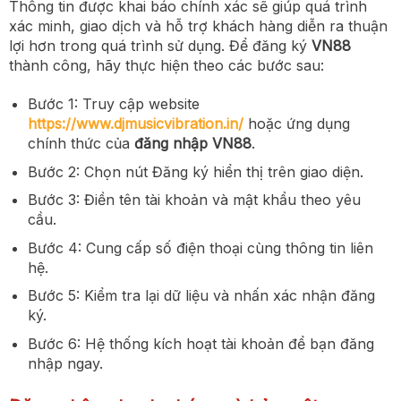
Thông tin được khai báo chính xác sẽ giúp quá trình
xác minh, giao dịch và hỗ trợ khách hàng diễn ra thuận
lợi hơn trong quá trình sử dụng. Để đăng ký
VN88
thành công, hãy thực hiện theo các bước sau:
Bước 1: Truy cập website
https://www.djmusicvibration.in/
hoặc ứng dụng
chính thức của
đăng nhập VN88
.
Bước 2: Chọn nút Đăng ký hiển thị trên giao diện.
Bước 3: Điền tên tài khoản và mật khẩu theo yêu
cầu.
Bước 4: Cung cấp số điện thoại cùng thông tin liên
hệ.
Bước 5: Kiểm tra lại dữ liệu và nhấn xác nhận đăng
ký.
Bước 6: Hệ thống kích hoạt tài khoản để bạn đăng
nhập ngay.